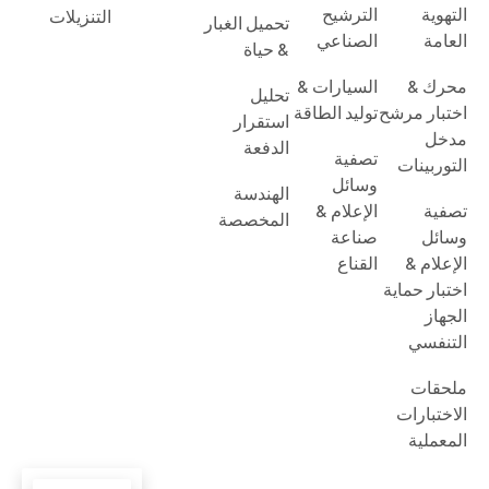
& حياة
محرك &
السيارات &
تحليل
اختبار مرشح
توليد الطاقة
استقرار
مدخل
الدفعة
تصفية
التوربينات
وسائل
الهندسة
تصفية
الإعلام &
المخصصة
وسائل
صناعة
الإعلام &
القناع
اختبار حماية
الجهاز
التنفسي
ملحقات
الاختبارات
المعملية
حقوق الطبع والنشر © 2026, شركة ساينس تطهير التكنولوجيا,