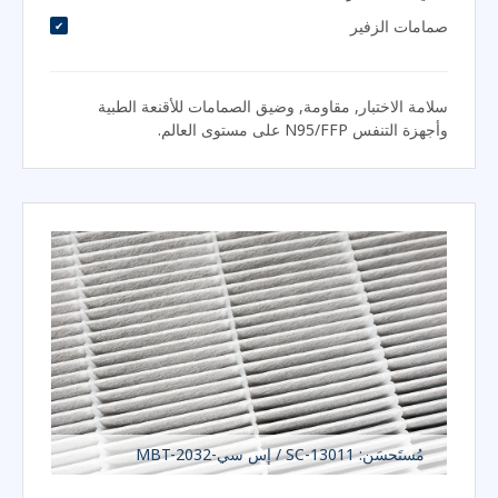
سلامة الاختبار, مقاومة, وضيق الصمامات للأقنعة الطبية
وأجهزة التنفس N95/FFP على مستوى العالم.
مُستَحسَن: SC-13011 / إس سي-MBT-2032
عناصر الأجهزة الصغيرة