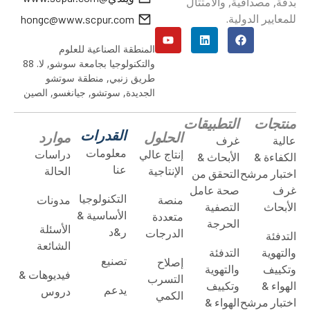
المنطقة الصناعية للعلوم
والتكنولوجيا بجامعة سوشو, لا. 88
طريق زنبي, منطقة سوتشو
الجديدة, سوتشو, جيانغسو, الصين
منتجات
التطبيقات
القدرات
الحلول
موارد
عالية
غرف
معلومات
إنتاج عالي
دراسات
الكفاءة &
الأبحاث &
عنا
الإنتاجية
الحالة
اختبار مرشح
التحقق من
غرف
صحة عامل
التكنولوجيا
منصة
مدونات
الأبحاث
التصفية
الأساسية &
متعددة
الحرجة
الأسئلة
ر&د
الدرجات
التدفئة
الشائعة
والتهوية
التدفئة
تصنيع
إصلاح
وتكييف
والتهوية
فيديوهات &
التسرب
الهواء &
وتكييف
يدعم
دروس
الكمي
اختبار مرشح
الهواء &
التهوية
الترشيح
التنزيلات
تحميل الغبار
العامة
الصناعي