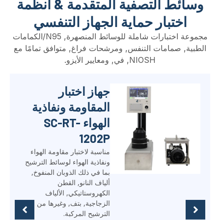
وسائط التصفية المتقدمة & أنظمة
اختبار حماية الجهاز التنفسي
مجموعة اختبارات شاملة للوسائط المنصهرة, N95/الكمامات
الطبية, صمامات التنفس, ومرشحات فراغ, متوافق تمامًا مع
NIOSH, في, ومعايير الأيزو.
جهاز اختبار ضيق
الهواء بصمام
التنفس SC-RT-
N1704
يقيس SC-RT-N1704 تدفق
الهواء المتسرب لصمامات زفير
جهاز التنفس للتحقق من إحكام
الهواء وفقًا لأحدث متطلبات
GB2626-2019
وNIOSH42CFR84.
أبرز