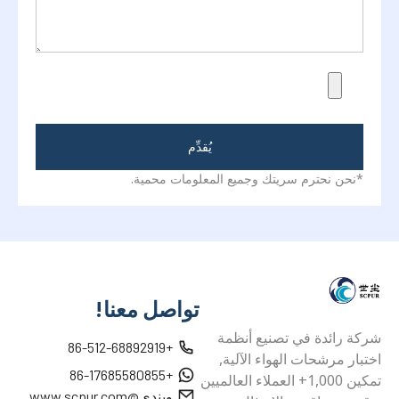
يُقدِّم
*نحن نحترم سريتك وجميع المعلومات محمية.
تواصل معنا!
شركة رائدة في تصنيع أنظمة
+86-512-68892919
اختبار مرشحات الهواء الآلية,
+86-17685580855
تمكين 1,000+ العملاء العالميين
ويندي@www.scpur.com
بدقة, مصداقية, والامتثال
للمعايير الدولية.
hongc@www.scpur.com