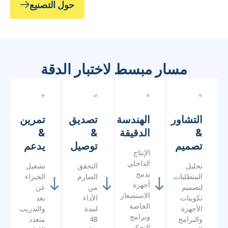
مسار مبسط لاختبار الدقة
التشاور
الهندسة
تصديق
تمرين
&
الدقيقة
&
&
تصميم
توصيل
يدعم
الإنتاج
الداخلي
تحليل
التحقق
تشغيل
يدمج
المتطلبات
الصارم
الخبراء
أجهزة
لتصميم
من
عن
الاستشعار
تكوينات
الأداء
بعد
الخاصة
الأجهزة
لمدة
والتدريب
وبرامج
والبرامج
48
متعدد
التحكم
المخصصة.
ساعة
اللغات
الآلي.
قبل
لتحقيق