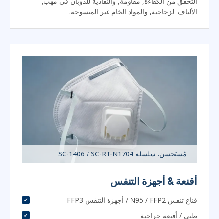
مُستَحسَن: سلسلة SC-1406 / SC-RT-N1704
أقنعة & أجهزة التنفس
قناع تنفس N95 / FFP2 / أجهزة التنفس FFP3
طبي / أقنعة جراحية
صمامات الزفير