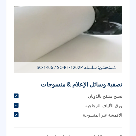
مُستَحسَن: سلسلة SC-1406 / SC-RT-1202P
تصفية وسائل الإعلام & منسوجات
نسيج منتفخ بالذوبان
ورق الألياف الزجاجية
الأقمشة غير المنسوجة
التحقق من الكفاءة, مقاومة, والنفاذية للذوبان في مهب,
الألياف الزجاجية, والمواد الخام غير المنسوجة.