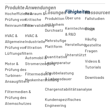
Produkte
Anwendungen
Fähigkeiten
Lösungen
Ressource
Hocheffizient &
Reinraum &
Über uns
Produktion
Fallstudien
Prüfung von
Kritische
mit hohem
Reinraumfiltern
Filtervalidierung
Kerntechnologie
Blogs
Durchsatz
& R&D
HVAC &
HVAC &
Häufig
Mehrstufige
Allgemeine
Industrielle
Herstellung
gestellte
Plattform
Prüfung von
Filtration
Fragen
Lüftungsfiltern
Unterstützt
Quantitative
Automobil &
Videos &
Leckreparatur
Motor &
Stromerzeugung
Tutorials
Prüfung des
Staubbelastung
Filtermedien &
Turbinen-
Downloads
& Lebensdauer
Maskenherstellung
Ansaugfilters
Chargenstabilitätsanalyse
Filtermedien &
Prüfung des
Kundenspezifisches
Atemschutzes
Engineering