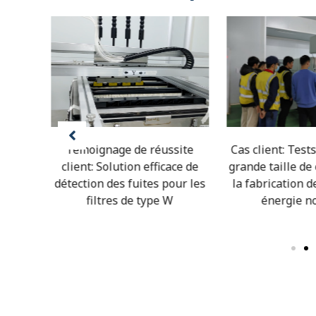
site
Témoignage de réussite
Cas client: Tests
uccès –
client: Solution efficace de
grande taille de
ant de
détection des fuites pour les
la fabrication d
 avec
filtres de type W
énergie n