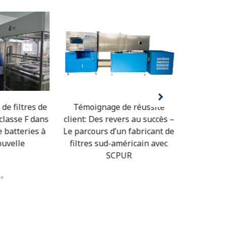
 de filtres de
Témoignage de réussite
Témoig
 classe F dans
client: Des revers au succès –
client: 
e batteries à
Le parcours d’un fabricant de
détection
ouvelle
filtres sud-américain avec
fil
SCPUR