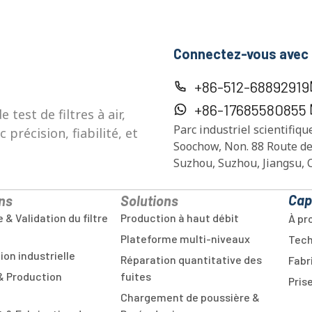
Connectez-vous avec
+86-512-68892919
+86-17685580855
test de filtres à air,
Parc industriel scientifiqu
précision, fiabilité, et
Soochow, Non. 88 Route de
Suzhou, Suzhou, Jiangsu, 
Cap
ns
Solutions
 & Validation du filtre
Production à haut débit
À pr
Plateforme multi-niveaux
Tech
ion industrielle
Réparation quantitative des
Fabr
& Production
fuites
Pris
Chargement de poussière &