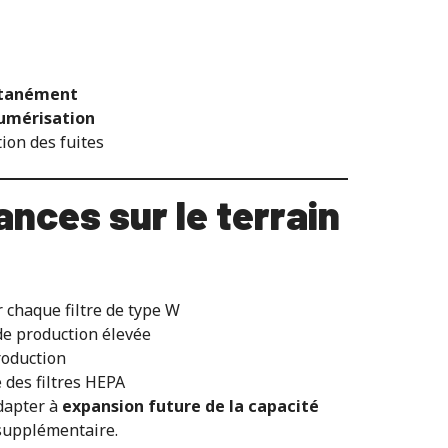
ultanément
numérisation
ion des fuites
nces sur le terrain
r chaque filtre de type W
e production élevée
production
 des filtres HEPA
dapter à
expansion future de la capacité
supplémentaire.