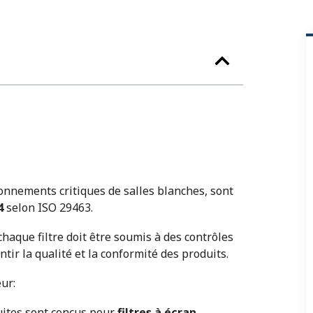
ronnements critiques de salles blanches, sont
4
selon ISO 29463.
 chaque filtre doit être soumis à des contrôles
tir la qualité et la conformité des produits.
ur:
uites sont conçus pour
filtres à écran