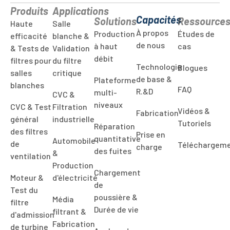
À propos
Production
Études de
efficacité
blanche &
de nous
à haut
cas
& Tests de
Validation
débit
filtres pour
du filtre
Technologie
Blogues
salles
critique
de base &
Plateforme
blanches
FAQ
R.&D
multi-
CVC &
niveaux
CVC & Test
Filtration
Vidéos &
Fabrication
général
industrielle
Tutoriels
Réparation
des filtres
Prise en
quantitative
Automobile
de
Téléchargem
charge
des fuites
&
ventilation
Production
Chargement
Moteur &
d'électricité
de
Test du
poussière &
Média
filtre
Durée de vie
filtrant &
d'admission
Fabrication
de turbine
Analyse de
de
stabilité
Média
masques
des lots