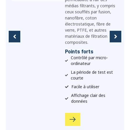
débit d'air de fuite des
valves expiratoires des
respirateurs pour vérifier
l'étanchéité à l'air par
rapport aux dernières
exigences GB2626-2019 et
NIOSH42CFR84..
Points forts
Pression négative stable
Véritable course à un
seul bouton
Visual & archival
Faible entretien