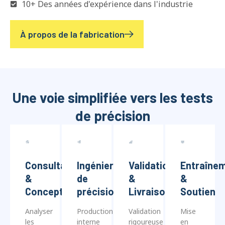
À propos de la fabrication
Une voie simplifiée vers les tests
de précision
Consultation
Ingénierie
Validation
Entraîne
&
de
&
&
Conception
précision
Livraison
Soutien
Analyser
Production
Validation
Mise
les
interne
rigoureuse
en
exigences
intégrant
des
service
pour
des
performances
à