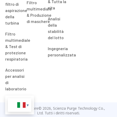
& Tutta la
Filtro
filtro di
vita
multimediale
aspirazione
& Produzione
della
Analisi
di maschere
turbina
della
stabilità
Filtro
del lotto
multimediale
& Test di
Ingegneria
protezione
personalizzata
respiratoria
Accessori
per analisi
di
laboratorio
Diritto d'autore© 2026, Scienza Purge Technology Co.,
Ltd. Tutti i diritti riservati.