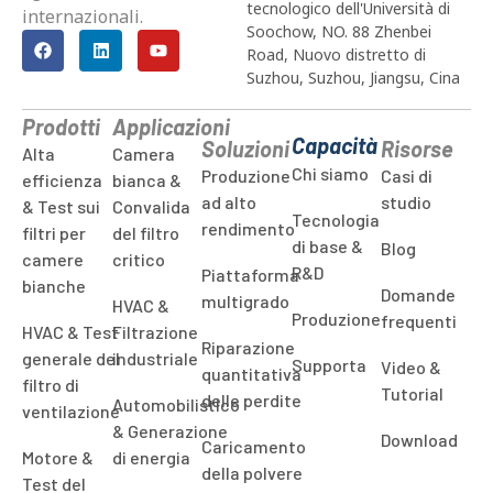
tecnologico dell'Università di
internazionali.
Soochow, NO. 88 Zhenbei
Road, Nuovo distretto di
Suzhou, Suzhou, Jiangsu, Cina
Prodotti
Applicazioni
Capacità
Soluzioni
Risorse
Alta
Camera
Chi siamo
Produzione
Casi di
efficienza
bianca &
ad alto
studio
& Test sui
Convalida
Tecnologia
rendimento
filtri per
del filtro
di base &
Blog
camere
critico
R&D
Piattaforma
bianche
Domande
multigrado
HVAC &
Produzione
frequenti
HVAC & Test
Filtrazione
Riparazione
generale del
industriale
Supporta
Video &
quantitativa
filtro di
Tutorial
delle perdite
Automobilistico
ventilazione
& Generazione
Download
Caricamento
Motore &
di energia
della polvere
Test del