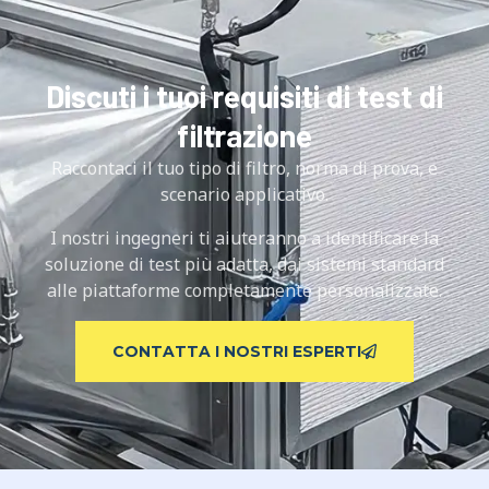
Discuti i tuoi requisiti di test di
filtrazione
Raccontaci il tuo tipo di filtro, norma di prova, e
scenario applicativo.
I nostri ingegneri ti aiuteranno a identificare la
soluzione di test più adatta, dai sistemi standard
alle piattaforme completamente personalizzate.
CONTATTA I NOSTRI ESPERTI