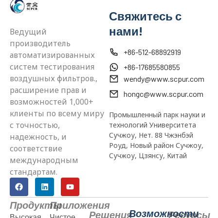
Свяжитесь с
нами!
Ведущий
производитель
+86-512-68892919
автоматизированных
систем тестирования
+86-17685580855
воздушных фильтров.,
wendy@www.scpur.com
расширение прав и
hongc@www.scpur.com
возможностей 1,000+
клиенты по всему миру
Промышленный парк науки и
с точностью,
технологий Университета
Сучжоу, Нет. 88 Чжэнбэй
надежность, и
Роуд, Новый район Сучжоу,
соответствие
Сучжоу, Цзянсу, Китай
международным
стандартам.
Продукты
Приложения
Возможности
Решения
Ресурсы
Высокая
Чистое