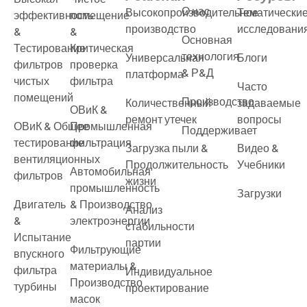
О нас
Высокопроизводительное
Тематически
эффективность
помещение
производство
исследовани
&
&
Основная
Тестирование
Критическая
технология
Универсальная
Блоги
фильтров
проверка
& Р&Д
платформа
чистых
фильтра
Часто
помещений
Производство
Количественный
задаваемые
ОВиК &
ремонт утечек
вопросы
ОВиК & Общее
Промышленная
Поддерживает
тестирование
фильтрация
Загрузка пыли &
Видео &
вентиляционных
Продолжительность
Учебники
Автомобильная
фильтров
жизни
промышленность
Загрузки
Двигатель
& Производство
Анализ
&
электроэнергии
стабильности
Испытание
партии
Фильтрующие
впускного
материалы &
фильтра
Индивидуальное
Производство
турбины
проектирование
масок