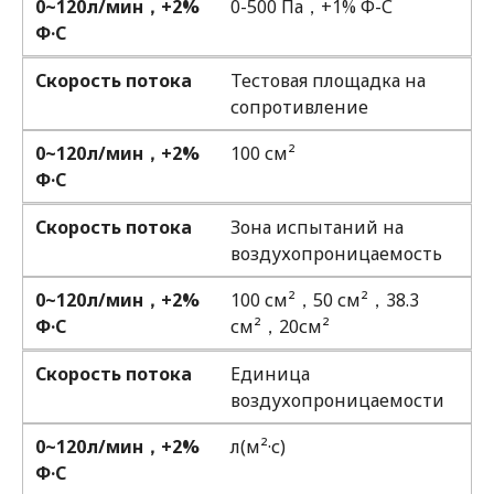
0~120л/мин，+2%
0-500 Па，+1% Ф-С
Ф·С
Скорость потока
Тестовая площадка на
сопротивление
0~120л/мин，+2%
100 см²
Ф·С
Скорость потока
Зона испытаний на
воздухопроницаемость
0~120л/мин，+2%
100 см²，50 см²，38.3
Ф·С
см²，20см²
Скорость потока
Единица
воздухопроницаемости
0~120л/мин，+2%
л(м²·с)
Ф·С