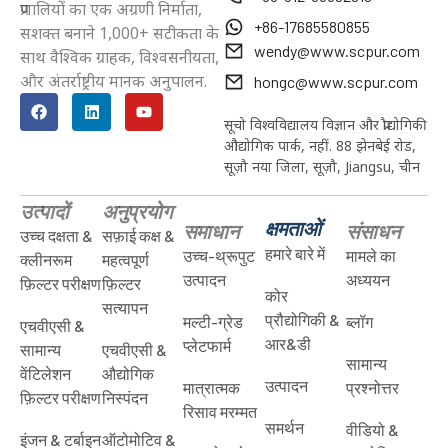
प्रणालियों का एक अग्रणी निर्माता,
+86-17685580855
सशक्त बनाने 1,000+ सटीकता के
wendy@www.scpur.com
साथ वैश्विक ग्राहक, विश्वसनीयता,
और अंतर्राष्ट्रीय मानक अनुपालन.
hongc@www.scpur.com
सूचो विश्वविद्यालय विज्ञान और प्रौद्योगिकी
औद्योगिक पार्क, नहीं. 88 झेनबेई रोड,
सूज़ौ नया जिला, सूज़ौ, Jiangsu, चीन
उत्पादों
अनुप्रयोग
क्षमताओं
समाधान
संसाधन
उच्च दक्षता &
सफ़ाई कक्ष &
हमारे बारे में
उच्च-थ्रूपुट
मामले का
क्लीनरूम
महत्वपूर्ण
उत्पादन
अध्ययन
फ़िल्टर परीक्षण
फ़िल्टर
कोर
सत्यापन
प्रौद्योगिकी &
मल्टी-ग्रेड
ब्लॉग
एचवीएसी &
आर&डी
प्लेटफार्म
सामान्य
एचवीएसी &
सामान्य
वेंटिलेशन
औद्योगिक
उत्पादन
मात्रात्मक
प्रश्नोत्तर
फ़िल्टर परीक्षण
निस्पंदन
रिसाव मरम्मत
समर्थन
वीडियो &
इंजन & टर्बाइन
ऑटोमोटिव &