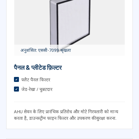
फ़िल्टर प्रकार द्वारा व्यापक परीक्षण समाधान
सटीक आईएसओ प्रदान करना 16890 पैनल के लिए वर्गीकरण और
धूल-धारण सत्यापन, थैला, और वी-बैंक फ़िल्टर, वैश्विक वेंटिलेशन
मानकों का कड़ाई से अनुपालन.
अनुशंसित: एससी-7099 श्रृंखला
पैनल & प्लीटेड फ़िल्टर
फ्लैट पैनल फिल्टर