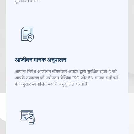
लागत कुशल रिमोट अंशांकन
दूरस्थ प्रोटोकॉल अंशांकन और संदर्भ फ़िल्टर सत्यापन के माध्यम से
शिपिंग लागत को समाप्त करें, हार्डवेयर विस्थापन के बिना सटीकता
सुनिश्चित करना.
आजीवन मानक अनुपालन
आपका निवेश आजीवन सॉफ़्टवेयर अपडेट द्वारा सुरक्षित रहता है जो
आपके उपकरण को नवीनतम वैश्विक ISO और EN मानक संशोधनों
के अनुसार स्वचालित रूप से अनुकूलित करता है.