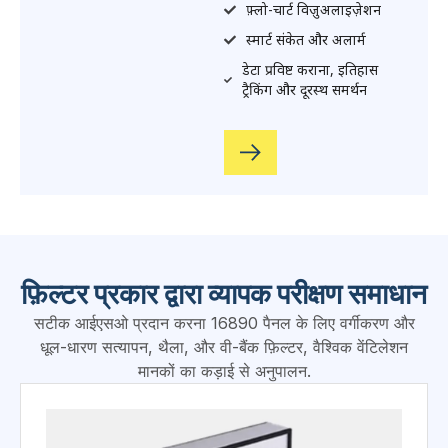
ओपीएस का पूर्ण एकीकरण,
जेनरेटर,
dust feeder &
balance
मानक-अनुपालक निर्देशित
वर्कफ़्लो
Prompts & alarms
prevent operator errors
वास्तविक समय वक्र दृश्य
Powerful database &
Excel reporting
दूरस्थ निदान समर्थन