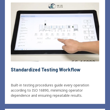
Sequence
The software automatically controls the complete ISO
16890
sequence
,
including oil aerosol
,
salt aerosol
,
IPA
conditioning
,
and discharged efficiency testing
.
Standardized Testing Workflow