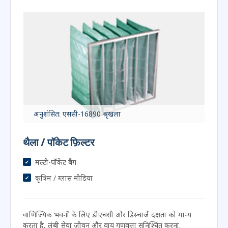
जेड-रेखा / चुन्नटदार
AHU सेवन के लिए प्रारंभिक प्रतिरोध और मोटे गिरफ्तारी को मान्य
करता है, डाउनस्ट्रीम फाइन फिल्टर और उपकरण की सुरक्षा करना.
अनुशंसित: एससी-16890 श्रृंखला
थैला / पॉकेट फ़िल्टर