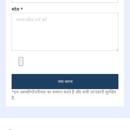
आपका फ़ोन/व्हाट्सएप
+1
United States +1
आपका ईमेल
*
संदेश
*
जमा करना