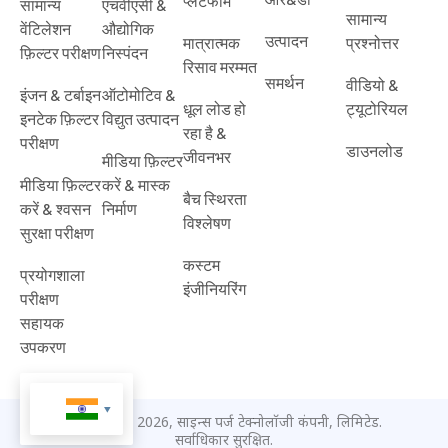
उत्पादों
अनुप्रयोग
क्षमताओं
समाधान
संसाधन
उच्च दक्षता &
सफ़ाई कक्ष &
हमारे बारे में
उच्च-थ्रूपुट
मामले का
क्लीनरूम
महत्वपूर्ण
उत्पादन
अध्ययन
फ़िल्टर परीक्षण
फ़िल्टर
कोर
सत्यापन
प्रौद्योगिकी &
मल्टी-ग्रेड
ब्लॉग
एचवीएसी &
आर&डी
प्लेटफार्म
सामान्य
एचवीएसी &
सामान्य
वेंटिलेशन
औद्योगिक
उत्पादन
मात्रात्मक
प्रश्नोत्तर
फ़िल्टर परीक्षण
निस्पंदन
रिसाव मरम्मत
समर्थन
वीडियो &
इंजन & टर्बाइन
ऑटोमोटिव &
धूल लोड हो
ट्यूटोरियल
इनटेक फ़िल्टर
विद्युत उत्पादन
रहा है &
परीक्षण
डाउनलोड
जीवनभर
मीडिया फ़िल्टर
मीडिया फ़िल्टर
करें & मास्क
बैच स्थिरता
करें & श्वसन
निर्माण
विश्लेषण
सुरक्षा परीक्षण
कस्टम
प्रयोगशाला