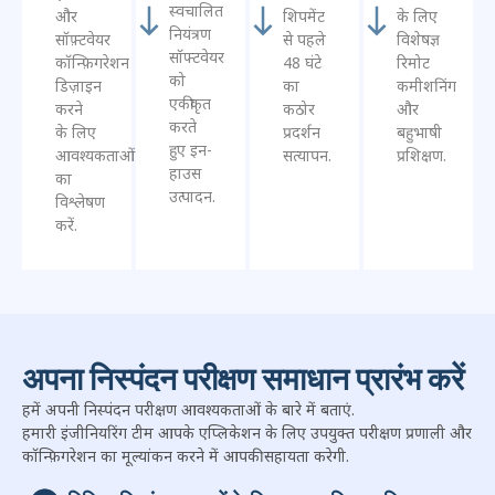
परामर्श
सूक्ष्मता
मान्यकरण
प्रशिक्षण
&
अभियांत्रिकी
&
&
डिज़ाइन
वितरण
सहायता
मालिकाना
सेंसर
अनुकूलित
सुरक्षित
तत्काल
और
हार्डवेयर
वैश्विक
दक्षता
स्वचालित
और
शिपमेंट
के लिए
नियंत्रण
सॉफ़्टवेयर
से पहले
विशेषज्ञ
सॉफ्टवेयर
कॉन्फ़िगरेशन
48 घंटे
रिमोट
को
डिज़ाइन
का
कमीशनिंग
एकीकृत
करने
कठोर
और
करते
के लिए
प्रदर्शन
बहुभाषी
हुए इन-
आवश्यकताओं
सत्यापन.
प्रशिक्षण.
हाउस
का
उत्पादन.
विश्लेषण
करें.