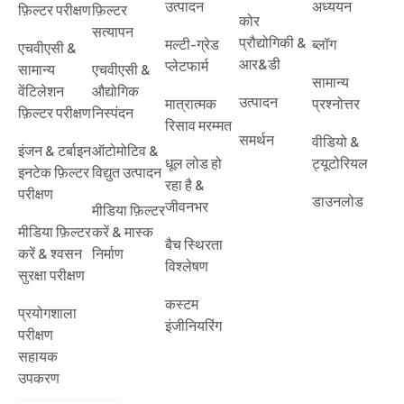
उत्पादन
अध्ययन
फ़िल्टर परीक्षण
फ़िल्टर
कोर
सत्यापन
प्रौद्योगिकी &
मल्टी-ग्रेड
ब्लॉग
एचवीएसी &
आर&डी
प्लेटफार्म
सामान्य
एचवीएसी &
सामान्य
वेंटिलेशन
औद्योगिक
उत्पादन
मात्रात्मक
प्रश्नोत्तर
फ़िल्टर परीक्षण
निस्पंदन
रिसाव मरम्मत
समर्थन
वीडियो &
इंजन & टर्बाइन
ऑटोमोटिव &
धूल लोड हो
ट्यूटोरियल
इनटेक फ़िल्टर
विद्युत उत्पादन
रहा है &
परीक्षण
डाउनलोड
जीवनभर
मीडिया फ़िल्टर
मीडिया फ़िल्टर
करें & मास्क
बैच स्थिरता
करें & श्वसन
निर्माण
विश्लेषण
सुरक्षा परीक्षण
कस्टम
प्रयोगशाला
इंजीनियरिंग
परीक्षण
सहायक
उपकरण