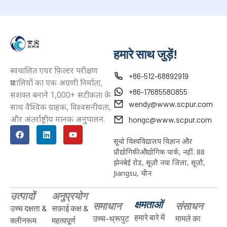
हमारे साथ जुड़ें!
स्वचालित एयर फ़िल्टर परीक्षण
+86-512-68892919
प्रणालियों का एक अग्रणी निर्माता,
+86-17685580855
सशक्त बनाने 1,000+ सटीकता के
wendy@www.scpur.com
साथ वैश्विक ग्राहक, विश्वसनीयता,
और अंतर्राष्ट्रीय मानक अनुपालन.
hongc@www.scpur.com
सूचो विश्वविद्यालय विज्ञान और
प्रौद्योगिकी औद्योगिक पार्क, नहीं. 88
झेनबेई रोड, सूज़ौ नया जिला, सूज़ौ,
Jiangsu, चीन
उत्पादों
अनुप्रयोग
क्षमताओं
समाधान
संसाधन
उच्च दक्षता &
सफ़ाई कक्ष &
हमारे बारे में
उच्च-थ्रूपुट
मामले का
क्लीनरूम
महत्वपूर्ण