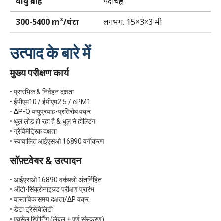
वायु प्रवाह
पदचिह्न
300-5400 m³/घंटा
लगभग. 15×3×3 मी
उत्पाद के बारे में
मुख्य परीक्षण कार्य
• प्रारंभिक & निर्वहन दक्षता
• ईपीएम10 / ईपीएम2.5 / ePM1
• ΔP-Q वायुप्रवाह-प्रतिरोध वक्र
• धूल लोड हो रहा है & धूल से होल्डिंग
• ग्रेविमेट्रिक दक्षता
• स्वचालित आईएसओ 16890 वर्गीकरण
सॉफ़्टवेयर & उत्पादन
• आईएसओ 16890 वर्कफ़्लो अंतर्निहित
• ऑटो-सिंक्रोनाइज़्ड परीक्षण प्रारंभ
• वास्तविक समय दक्षता/ΔP वक्र
• डेटा ट्रैसेबिलिटी
• एक्सेल रिपोर्टिंग (लेबल + पूर्ण संस्करण)