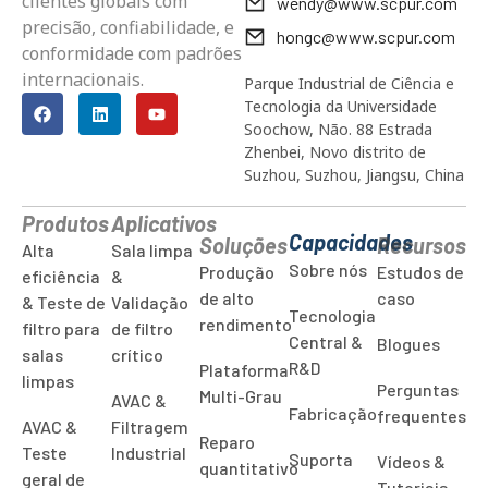
clientes globais com
wendy@www.scpur.com
precisão, confiabilidade, e
hongc@www.scpur.com
conformidade com padrões
internacionais.
Parque Industrial de Ciência e
Tecnologia da Universidade
Soochow, Não. 88 Estrada
Zhenbei, Novo distrito de
Suzhou, Suzhou, Jiangsu, China
Produtos
Aplicativos
Capacidades
Soluções
Recursos
Alta
Sala limpa
Sobre nós
Produção
Estudos de
eficiência
&
de alto
caso
& Teste de
Validação
Tecnologia
rendimento
filtro para
de filtro
Central &
Blogues
salas
crítico
R&D
Plataforma
limpas
Perguntas
Multi-Grau
AVAC &
Fabricação
frequentes
AVAC &
Filtragem
Reparo
Teste
Industrial
Suporta
Vídeos &
quantitativo
geral de
Tutoriais