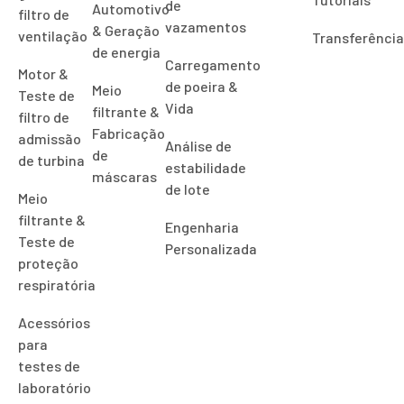
de
Automotivo
filtro de
vazamentos
& Geração
ventilação
Transferênci
de energia
Carregamento
Motor &
de poeira &
Meio
Teste de
Vida
filtrante &
filtro de
Fabricação
admissão
Análise de
de
de turbina
estabilidade
máscaras
de lote
Meio
filtrante &
Engenharia
Teste de
Personalizada
proteção
respiratória
Acessórios
para
testes de
laboratório