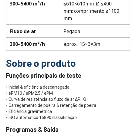
300–5400 m³/h
≤610×610mm; Ø ≤400
mm; comprimento ≤1100
mm
Fluxo de ar
Pegada
300–5400 m³/h
aprox.. 15×3×3m
Sobre o produto
Funções principais de teste
• Inicial & eficiência descarregada
• ePM10 / ePM2.5 / ePM1
• Curva de resistência ao fluxo de ar ΔP–Q
• Carregamento de poeira & retenção de poeira
• Eficiência gravimétrica
• ISO automático 16890 classificação
Programas & Saída