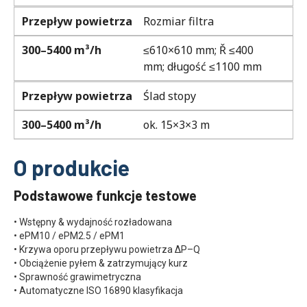
Przepływ powietrza
Rozmiar filtra
300–5400 m³/h
≤610×610 mm; Ř ≤400
mm; długość ≤1100 mm
Przepływ powietrza
Ślad stopy
300–5400 m³/h
ok. 15×3×3 m
O produkcie
Podstawowe funkcje testowe
• Wstępny & wydajność rozładowana
• ePM10 / ePM2.5 / ePM1
• Krzywa oporu przepływu powietrza ΔP–Q
• Obciążenie pyłem & zatrzymujący kurz
• Sprawność grawimetryczna
• Automatyczne ISO 16890 klasyfikacja