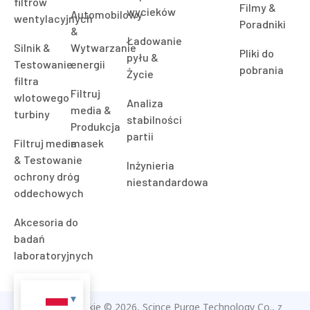
filtrów
Filmy &
wycieków
Automobilowy
wentylacyjnych
Poradniki
&
Ładowanie
Silnik &
Wytwarzanie
Pliki do
pyłu &
Testowanie
energii
pobrania
Życie
filtra
Filtruj
wlotowego
Analiza
media &
turbiny
stabilności
Produkcja
partii
Filtruj media
masek
& Testowanie
Inżynieria
ochrony dróg
niestandardowa
oddechowych
Akcesoria do
badań
laboratoryjnych
Prawa autorskie © 2026, Scince Purge Technology Co., z