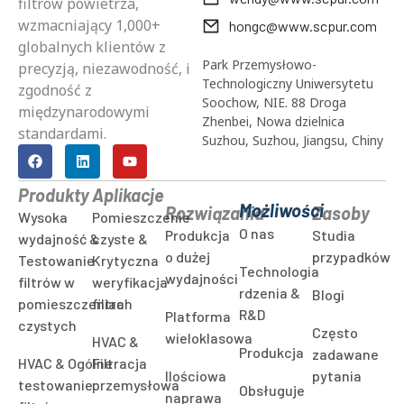
filtrów powietrza,
wzmacniający 1,000+
hongc@www.scpur.com
globalnych klientów z
Park Przemysłowo-
precyzją, niezawodność, i
Technologiczny Uniwersytetu
zgodność z
Soochow, NIE. 88 Droga
międzynarodowymi
Zhenbei, Nowa dzielnica
standardami.
Suzhou, Suzhou, Jiangsu, Chiny
Produkty
Aplikacje
Możliwości
Rozwiązania
Zasoby
Wysoka
Pomieszczenie
O nas
Produkcja
Studia
wydajność &
czyste &
o dużej
przypadków
Testowanie
Krytyczna
Technologia
wydajności
filtrów w
weryfikacja
rdzenia &
Blogi
pomieszczeniach
filtra
R&D
Platforma
czystych
Często
wieloklasowa
HVAC &
Produkcja
zadawane
HVAC & Ogólne
Filtracja
Ilościowa
pytania
testowanie
przemysłowa
Obsługuje
naprawa