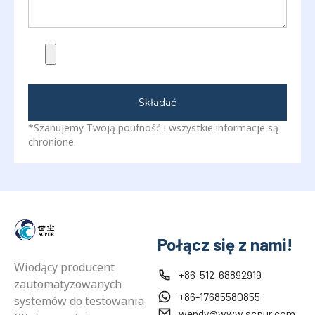
Składać
*Szanujemy Twoją poufność i wszystkie informacje są
chronione.
Połącz się z nami!
Wiodący producent
+86-512-68892919
zautomatyzowanych
+86-17685580855
systemów do testowania
wendy@www.scpur.com