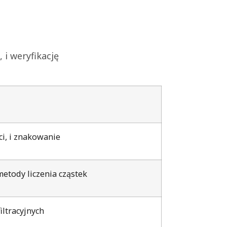
 i weryfikację
ci, i znakowanie
metody liczenia cząstek
iltracyjnych