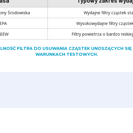
lasa
Typowy zakres wyda
ony Środowiska
Wydajne filtry cząstek st
EPA
Wysokowydajne filtry cząstek
NIEW
Filtry powietrza o bardzo niskiej
OLNOŚĆ FILTRA DO USUWANIA CZĄSTEK UNOSZĄCYCH S
WARUNKACH TESTOWYCH.