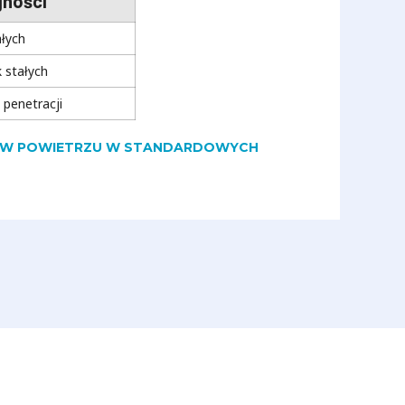
jności
ałych
 stałych
 penetracji
IĘ W POWIETRZU W STANDARDOWYCH