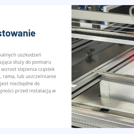
stowanie
okalnych uszkodzeń
nująca służy do pomiaru
y wzrost stężenia cząstek
, rama, lub uszczelnianie
jest niezbędne do
jności przed instalacją w