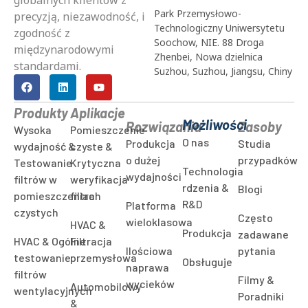
Park Przemysłowo-
precyzją, niezawodność, i
Technologiczny Uniwersytetu
zgodność z
Soochow, NIE. 88 Droga
międzynarodowymi
Zhenbei, Nowa dzielnica
standardami.
Suzhou, Suzhou, Jiangsu, Chiny
Produkty
Aplikacje
Możliwości
Rozwiązania
Zasoby
Wysoka
Pomieszczenie
O nas
Produkcja
Studia
wydajność &
czyste &
o dużej
przypadków
Testowanie
Krytyczna
Technologia
wydajności
filtrów w
weryfikacja
rdzenia &
Blogi
pomieszczeniach
filtra
R&D
Platforma
czystych
Często
wieloklasowa
HVAC &
Produkcja
zadawane
HVAC & Ogólne
Filtracja
Ilościowa
pytania
testowanie
przemysłowa
Obsługuje
naprawa
filtrów
Filmy &
wycieków
Automobilowy
wentylacyjnych
Poradniki
&