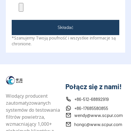
Składać
*Szanujemy Twoją poufność i wszystkie informacje są
chronione.
Połącz się z nami!
Wiodący producent
+86-512-68892919
zautomatyzowanych
+86-17685580855
systemów do testowania
wendy@www.scpur.com
filtrów powietrza,
wzmacniający 1,000+
hongc@www.scpur.com
globalnych klientów z