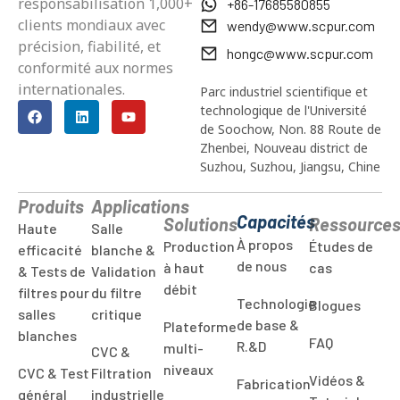
responsabilisation 1,000+
+86-17685580855
clients mondiaux avec
wendy@www.scpur.com
précision, fiabilité, et
hongc@www.scpur.com
conformité aux normes
internationales.
Parc industriel scientifique et
technologique de l'Université
de Soochow, Non. 88 Route de
Zhenbei, Nouveau district de
Suzhou, Suzhou, Jiangsu, Chine
Produits
Applications
Capacités
Solutions
Ressource
Haute
Salle
À propos
Production
Études de
efficacité
blanche &
de nous
à haut
cas
& Tests de
Validation
débit
filtres pour
du filtre
Technologie
Blogues
salles
critique
de base &
Plateforme
blanches
FAQ
R.&D
multi-
CVC &
niveaux
CVC & Test
Filtration
Vidéos &
Fabrication
général
industrielle