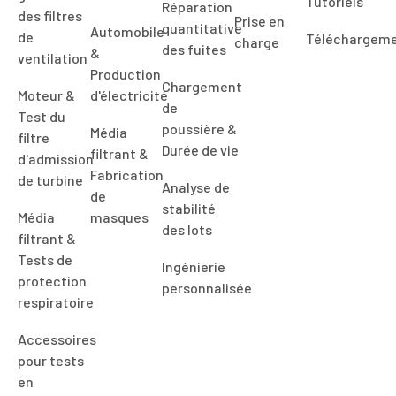
Tutoriels
Réparation
des filtres
Prise en
quantitative
Automobile
de
Téléchargem
charge
des fuites
&
ventilation
Production
Chargement
Moteur &
d'électricité
de
Test du
poussière &
Média
filtre
Durée de vie
filtrant &
d'admission
Fabrication
de turbine
Analyse de
de
stabilité
Média
masques
des lots
filtrant &
Tests de
Ingénierie
protection
personnalisée
respiratoire
Accessoires
pour tests
en