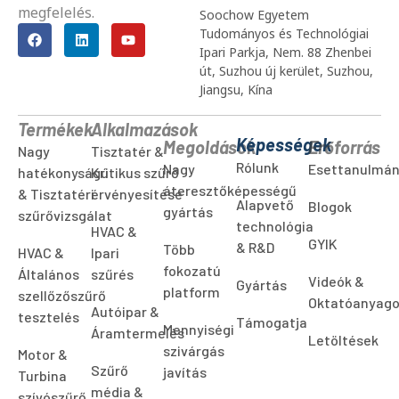
megfelelés.
Soochow Egyetem
Tudományos és Technológiai
Ipari Parkja, Nem. 88 Zhenbei
út, Suzhou új kerület, Suzhou,
Jiangsu, Kína
Termékek
Alkalmazások
Képességek
Megoldások
Erőforrás
Nagy
Tisztatér &
Rólunk
Nagy
Esettanulmá
hatékonyságú
Kritikus szűrő
áteresztőképességű
& Tisztatéri
érvényesítése
Alapvető
Blogok
gyártás
szűrővizsgálat
technológia
HVAC &
GYIK
& R&D
Több
HVAC &
Ipari
fokozatú
Általános
szűrés
Videók &
Gyártás
platform
szellőzőszűrő
Oktatóanyag
Autóipar &
tesztelés
Támogatja
Mennyiségi
Áramtermelés
Letöltések
szivárgás
Motor &
Szűrő
javítás
Turbina
média &
szívószűrő