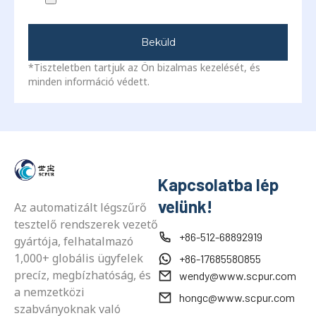
Beküld
*Tiszteletben tartjuk az Ön bizalmas kezelését, és
minden információ védett.
Kapcsolatba lép
velünk!
Az automatizált légszűrő
tesztelő rendszerek vezető
+86-512-68892919
gyártója, felhatalmazó
1,000+ globális ügyfelek
+86-17685580855
precíz, megbízhatóság, és
wendy@www.scpur.com
a nemzetközi
hongc@www.scpur.com
szabványoknak való