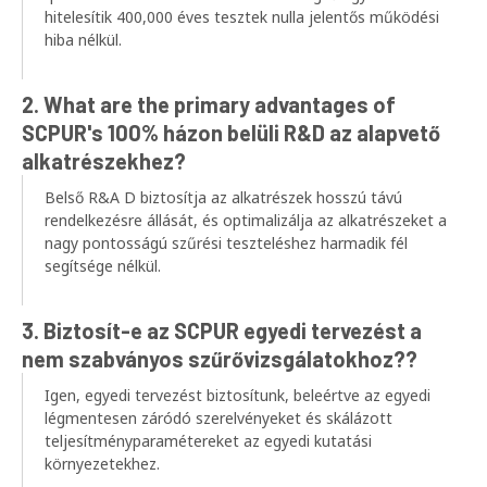
hitelesítik 400,000 éves tesztek nulla jelentős működési
hiba nélkül.
2.
What are the primary advantages of
SCPUR's
100% házon belüli R&D az alapvető
alkatrészekhez?
Belső R&A D biztosítja az alkatrészek hosszú távú
rendelkezésre állását, és optimalizálja az alkatrészeket a
nagy pontosságú szűrési teszteléshez harmadik fél
segítsége nélkül.
3. Biztosít-e az SCPUR egyedi tervezést a
nem szabványos szűrővizsgálatokhoz??
Igen, egyedi tervezést biztosítunk, beleértve az egyedi
légmentesen záródó szerelvényeket és skálázott
teljesítményparamétereket az egyedi kutatási
környezetekhez.