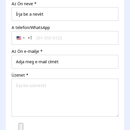
Az Ön neve
*
A telefon/WhatsApp
+1
United States +1
Az Ön e-mailje
*
Üzenet
*