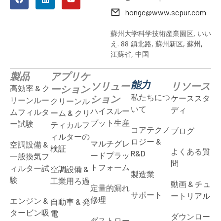
hongc@www.scpur.com
蘇州大学科学技術産業園区, いい
え. 88 鎮北路, 蘇州新区, 蘇州,
江蘇省, 中国
製品
アプリケ
能力
ソリュー
リソース
ーション
高効率 & ク
私たちにつ
ション
ケーススタ
リーンルー
クリーンル
いて
ディ
ハイスルー
ムフィルタ
ーム & クリ
プット生産
ー試験
ティカルフ
コアテクノ
ブログ
ィルターの
ロジー &
マルチグレ
空調設備 &
検証
よくある質
R&D
ードプラッ
一般換気フ
問
トフォーム
ィルター試
空調設備 &
製造業
験
工業用ろ過
動画 & チュ
定量的漏れ
サポート
ートリアル
修理
エンジン &
自動車 & 発
タービン吸
電
ダウンロー
ダストロー