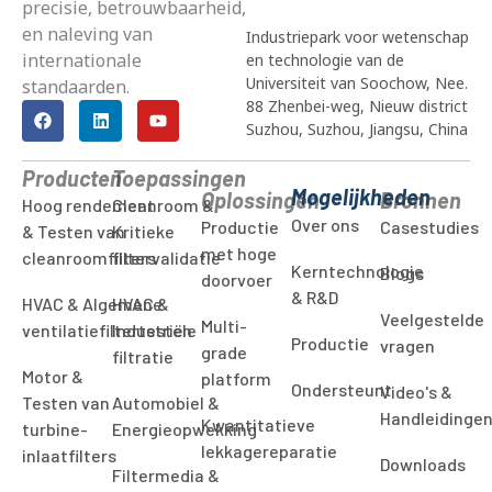
precisie, betrouwbaarheid,
en naleving van
Industriepark voor wetenschap
internationale
en technologie van de
Universiteit van Soochow, Nee.
standaarden.
88 Zhenbei-weg, Nieuw district
Suzhou, Suzhou, Jiangsu, China
Producten
Toepassingen
Mogelijkheden
Oplossingen
Bronnen
Hoog rendement
Cleanroom &
Over ons
Productie
Casestudies
& Testen van
Kritieke
met hoge
cleanroomfilters
filtervalidatie
Kerntechnologie
Blogs
doorvoer
& R&D
HVAC & Algemene
HVAC &
Veelgestelde
Multi-
ventilatiefiltertesten
Industriële
Productie
vragen
grade
filtratie
Motor &
platform
Ondersteunt
Video's &
Testen van
Automobiel &
Handleidinge
Kwantitatieve
turbine-
Energieopwekking
lekkagereparatie
inlaatfilters
Downloads
Filtermedia &