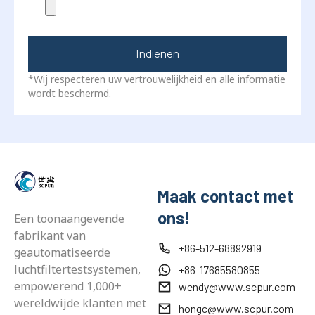
Indienen
*Wij respecteren uw vertrouwelijkheid en alle informatie
wordt beschermd.
Maak contact met
ons!
Een toonaangevende
fabrikant van
+86-512-68892919
geautomatiseerde
luchtfiltertestsystemen,
+86-17685580855
empowerend 1,000+
wendy@www.scpur.com
wereldwijde klanten met
hongc@www.scpur.com