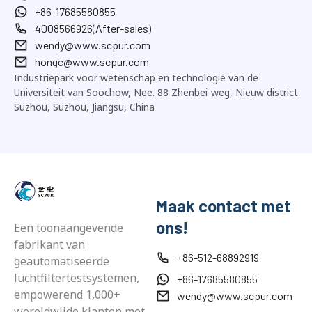
+86-17685580855
4008566926(After-sales)
wendy@www.scpur.com
hongc@www.scpur.com
Industriepark voor wetenschap en technologie van de
Universiteit van Soochow, Nee. 88 Zhenbei-weg, Nieuw district
Suzhou, Suzhou, Jiangsu, China
Maak contact met
ons!
Een toonaangevende
fabrikant van
+86-512-68892919
geautomatiseerde
luchtfiltertestsystemen,
+86-17685580855
empowerend 1,000+
wendy@www.scpur.com
wereldwijde klanten met