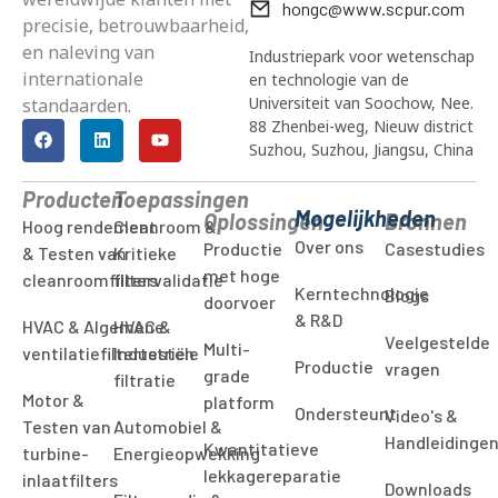
hongc@www.scpur.com
precisie, betrouwbaarheid,
en naleving van
Industriepark voor wetenschap
internationale
en technologie van de
Universiteit van Soochow, Nee.
standaarden.
88 Zhenbei-weg, Nieuw district
Suzhou, Suzhou, Jiangsu, China
Producten
Toepassingen
Mogelijkheden
Oplossingen
Bronnen
Hoog rendement
Cleanroom &
Over ons
Productie
Casestudies
& Testen van
Kritieke
met hoge
cleanroomfilters
filtervalidatie
Kerntechnologie
Blogs
doorvoer
& R&D
HVAC & Algemene
HVAC &
Veelgestelde
Multi-
ventilatiefiltertesten
Industriële
Productie
vragen
grade
filtratie
Motor &
platform
Ondersteunt
Video's &
Testen van
Automobiel &
Handleidinge
Kwantitatieve
turbine-
Energieopwekking
lekkagereparatie
inlaatfilters
Downloads