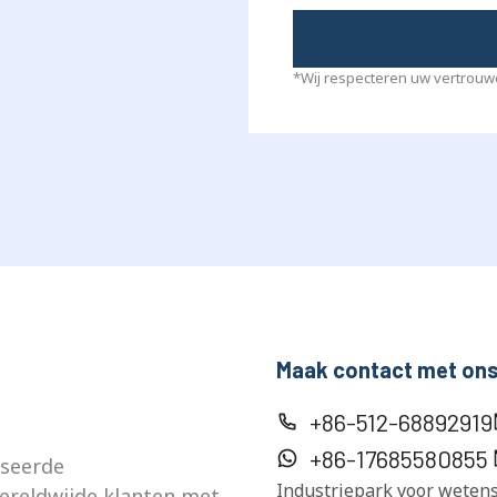
*Wij respecteren uw vertrouwe
Maak contact met ons
+86-512-68892919
+86-17685580855
iseerde
Industriepark voor wetens
ereldwijde klanten met