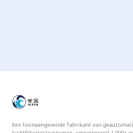
Een toonaangevende fabrikant van geautomat
luchtfiltertestsystemen, empowerend 1,000+ w