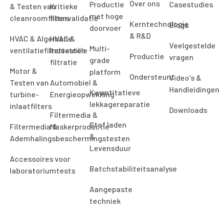
Over ons
Productie
Casestudies
& Testen van
Kritieke
met hoge
cleanroomfilters
filtervalidatie
Kerntechnologie
Blogs
doorvoer
& R&D
HVAC & Algemene
HVAC &
Veelgestelde
Multi-
ventilatiefiltertesten
Industriële
Productie
vragen
grade
filtratie
Motor &
platform
Ondersteunt
Video's &
Testen van
Automobiel &
Handleidinge
Kwantitatieve
turbine-
Energieopwekking
lekkagereparatie
inlaatfilters
Downloads
Filtermedia &
Stof laden
Filtermedia &
Maskerproductie
&
Ademhalingsbeschermingstesten
Levensduur
Accessoires voor
Batchstabiliteitsanalyse
laboratoriumtests
Aangepaste
techniek