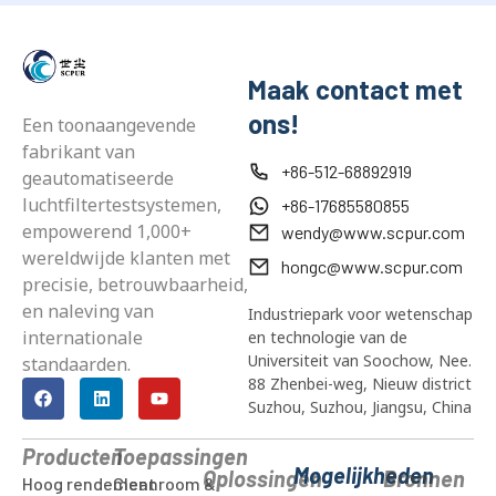
Maak contact met
ons!
Een toonaangevende
fabrikant van
+86-512-68892919
geautomatiseerde
luchtfiltertestsystemen,
+86-17685580855
empowerend 1,000+
wendy@www.scpur.com
wereldwijde klanten met
hongc@www.scpur.com
precisie, betrouwbaarheid,
en naleving van
Industriepark voor wetenschap
internationale
en technologie van de
Universiteit van Soochow, Nee.
standaarden.
88 Zhenbei-weg, Nieuw district
Suzhou, Suzhou, Jiangsu, China
Producten
Toepassingen
Mogelijkheden
Oplossingen
Bronnen
Hoog rendement
Cleanroom &