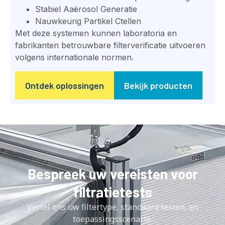
Stabiel
A
aërosol
G
eneratie
Nauwkeurig
P
artikel
C
tellen
Met deze systemen kunnen laboratoria en
fabrikanten betrouwbare filterverificatie uitvoeren
volgens internationale normen.
Ontdek oplossingen
Bekijk producten
Bespreek uw vereisten voor
filtratietests
Vertel ons uw filtertype, standaard testen, en
toepassingsscenario.