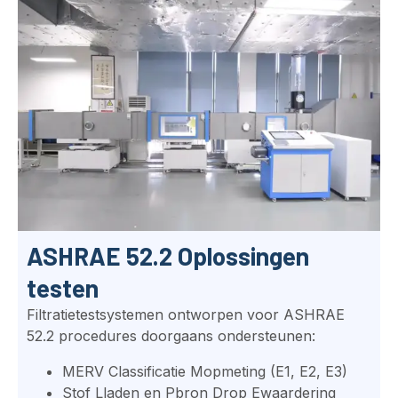
ASHRAE 52.2 Oplossingen
testen
Filtratietestsystemen ontworpen voor ASHRAE
52.2 procedures doorgaans ondersteunen:
MERV
C
lassificatie
M
opmeting (E1, E2, E3)
Stof
L
laden en
P
bron
D
rop
E
waardering