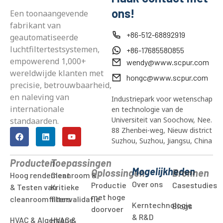
ons!
Een toonaangevende
fabrikant van
+86-512-68892919
geautomatiseerde
luchtfiltertestsystemen,
+86-17685580855
empowerend 1,000+
wendy@www.scpur.com
wereldwijde klanten met
hongc@www.scpur.com
precisie, betrouwbaarheid,
en naleving van
Industriepark voor wetenschap
internationale
en technologie van de
Universiteit van Soochow, Nee.
standaarden.
88 Zhenbei-weg, Nieuw district
Suzhou, Suzhou, Jiangsu, China
Producten
Toepassingen
Mogelijkheden
Oplossingen
Bronnen
Hoog rendement
Cleanroom &
Over ons
Productie
Casestudies
& Testen van
Kritieke
met hoge
cleanroomfilters
filtervalidatie
Kerntechnologie
Blogs
doorvoer
& R&D
HVAC & Algemene
HVAC &