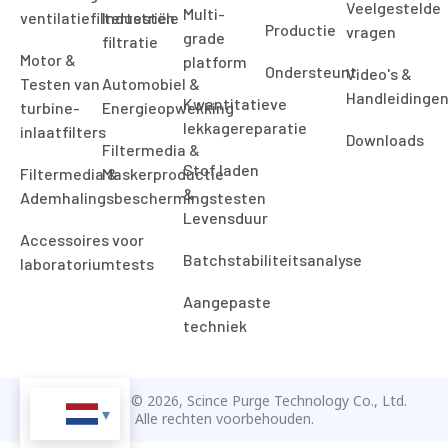
Veelgestelde
Multi-
ventilatiefiltertesten
Industriële
Productie
vragen
grade
filtratie
Motor &
platform
Ondersteunt
Video's &
Testen van
Automobiel &
Handleidinge
Kwantitatieve
turbine-
Energieopwekking
lekkagereparatie
inlaatfilters
Downloads
Filtermedia &
Stof laden
Filtermedia &
Maskerproductie
&
Ademhalingsbeschermingstesten
Levensduur
Accessoires voor
Batchstabiliteitsanalyse
laboratoriumtests
Aangepaste
techniek
Auteursrecht © 2026, Scince Purge Technology Co., Ltd.
Alle rechten voorbehouden.