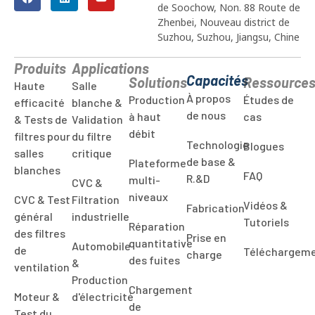
de Soochow, Non. 88 Route de
Zhenbei, Nouveau district de
Suzhou, Suzhou, Jiangsu, Chine
Produits
Applications
Capacités
Solutions
Ressource
Haute
Salle
À propos
Production
Études de
efficacité
blanche &
de nous
à haut
cas
& Tests de
Validation
débit
filtres pour
du filtre
Technologie
Blogues
salles
critique
de base &
Plateforme
blanches
FAQ
R.&D
multi-
CVC &
niveaux
CVC & Test
Filtration
Vidéos &
Fabrication
général
industrielle
Tutoriels
Réparation
des filtres
Prise en
quantitative
Automobile
de
Téléchargem
charge
des fuites
&
ventilation
Production
Chargement
Moteur &
d'électricité
de
Test du