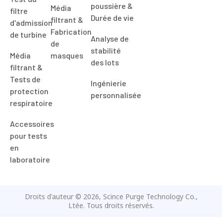
poussière &
Média
filtre
Durée de vie
filtrant &
d'admission
Fabrication
de turbine
Analyse de
de
stabilité
Média
masques
des lots
filtrant &
Tests de
Ingénierie
protection
personnalisée
respiratoire
Accessoires
pour tests
en
laboratoire
Droits d'auteur © 2026, Scince Purge Technology Co.,
Ltée. Tous droits réservés.