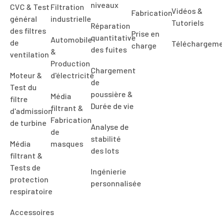
niveaux
CVC & Test
Filtration
Vidéos &
Fabrication
général
industrielle
Tutoriels
Réparation
des filtres
Prise en
quantitative
Automobile
de
Téléchargem
charge
des fuites
&
ventilation
Production
Chargement
Moteur &
d'électricité
de
Test du
poussière &
Média
filtre
Durée de vie
filtrant &
d'admission
Fabrication
de turbine
Analyse de
de
stabilité
Média
masques
des lots
filtrant &
Tests de
Ingénierie
protection
personnalisée
respiratoire
Accessoires