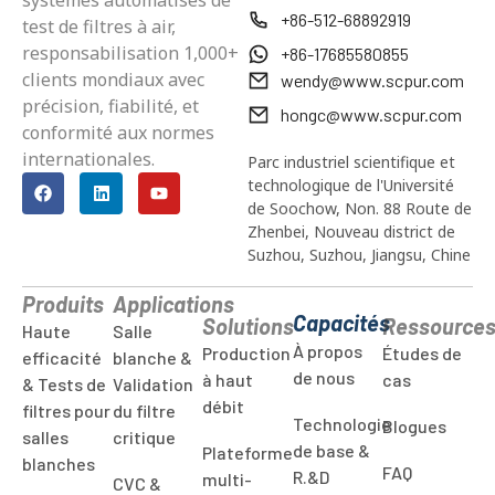
+86-512-68892919
test de filtres à air,
responsabilisation 1,000+
+86-17685580855
clients mondiaux avec
wendy@www.scpur.com
précision, fiabilité, et
hongc@www.scpur.com
conformité aux normes
internationales.
Parc industriel scientifique et
technologique de l'Université
de Soochow, Non. 88 Route de
Zhenbei, Nouveau district de
Suzhou, Suzhou, Jiangsu, Chine
Produits
Applications
Capacités
Solutions
Ressource
Haute
Salle
À propos
Production
Études de
efficacité
blanche &
de nous
à haut
cas
& Tests de
Validation
débit
filtres pour
du filtre
Technologie
Blogues
salles
critique
de base &
Plateforme
blanches
FAQ
R.&D
multi-
CVC &