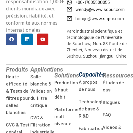
responsabilisation 1,000+
+86-17685580855
clients mondiaux avec
wendy@www.scpur.com
précision, fiabilité, et
hongc@www.scpur.com
conformité aux normes
internationales.
Parc industriel scientifique et
technologique de l'Université
de Soochow, Non. 88 Route de
Zhenbei, Nouveau district de
Suzhou, Suzhou, Jiangsu, Chine
Produits
Applications
Capacités
Solutions
Ressource
Haute
Salle
À propos
Production
Études de
efficacité
blanche &
de nous
à haut
cas
& Tests de
Validation
débit
filtres pour
du filtre
Technologie
Blogues
salles
critique
de base &
Plateforme
blanches
FAQ
R.&D
multi-
CVC &
niveaux
CVC & Test
Filtration
Vidéos &
Fabrication
général
industrielle