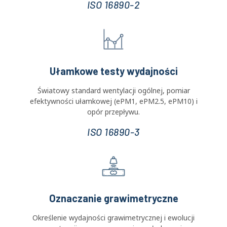
Nasze systemy są w pełni zgodne z
międzynarodowymi protokołami, zapewnienie, że
Twoje dane zostaną uznane przez ISO 16890 i EN
779 organy regulacyjne.
ISO 16890-2
Ułamkowe testy wydajności
Światowy standard wentylacji ogólnej, pomiar
efektywności ułamkowej (ePM1, ePM2.5, ePM10) i
opór przepływu.
ISO 16890-3