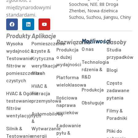
+86-17685580855
systemów do testowania
wendy@www.scpur.com
filtrów powietrza,
wzmacniający 1,000+
hongc@www.scpur.com
globalnych klientów z
Park Przemysłowo-
precyzją, niezawodność, i
Technologiczny Uniwersytetu
zgodność z
Soochow, NIE. 88 Droga
międzynarodowymi
Zhenbei, Nowa dzielnica
standardami.
Suzhou, Suzhou, Jiangsu, Chiny
Produkty
Aplikacje
Możliwości
Rozwiązania
Zasoby
Wysoka
Pomieszczenie
O nas
Produkcja
Studia
wydajność &
czyste &
o dużej
przypadków
Testowanie
Krytyczna
Technologia
wydajności
filtrów w
weryfikacja
rdzenia &
Blogi
pomieszczeniach
filtra
R&D
Platforma
czystych
Często
wieloklasowa
HVAC &
Produkcja
zadawane
HVAC & Ogólne
Filtracja