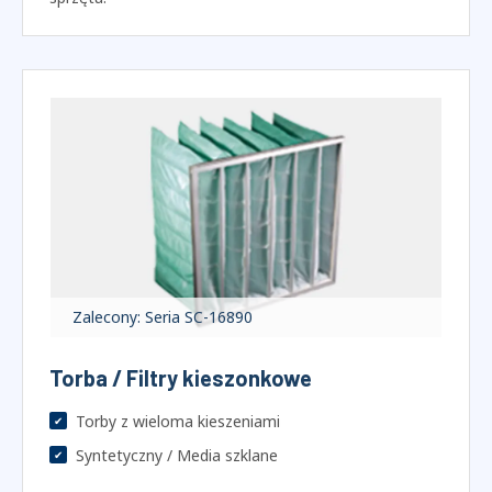
Linia Z / Pofałdowany
Sprawdza opór początkowy i zgrubne zatrzymanie
wlotów centrali, ochrona dalszych filtrów dokładnych i
sprzętu.
Zalecony: Seria SC-16890