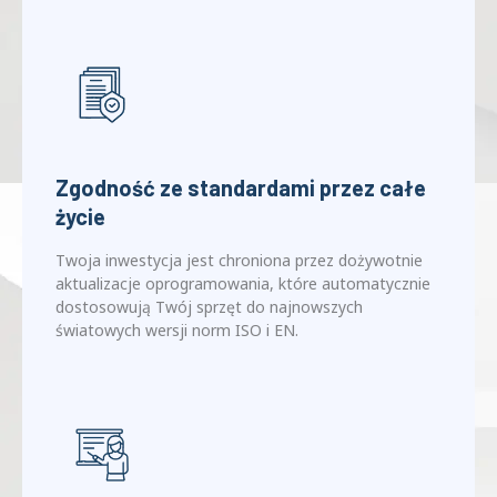
Wyeliminuj koszty wysyłki poprzez zdalną kalibrację
protokołu i weryfikację filtra referencyjnego,
zapewniając dokładność bez przesunięć sprzętu.
Zgodność ze standardami przez całe
życie
Twoja inwestycja jest chroniona przez dożywotnie
aktualizacje oprogramowania, które automatycznie
dostosowują Twój sprzęt do najnowszych
światowych wersji norm ISO i EN.