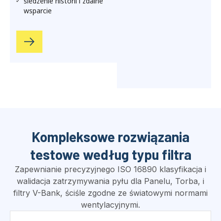
standardami
Prompts & alarms
prevent operator errors
Wizualizacja krzywych w
czasie rzeczywistym
Powerful database &
Excel reporting
Zdalna pomoc
diagnostyczna
Kompleksowe rozwiązania
testowe według typu filtra