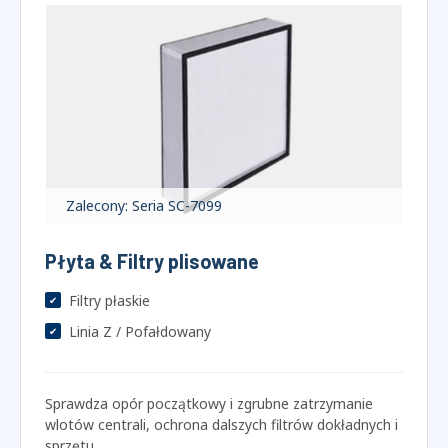
Zapewnianie precyzyjnego ISO 16890 klasyfikacja i
walidacja zatrzymywania pyłu dla Panelu, Torba, i
filtry V-Bank, ściśle zgodne ze światowymi normami
wentylacyjnymi.
Zalecony: Seria SC-7099
Płyta & Filtry plisowane
Filtry płaskie