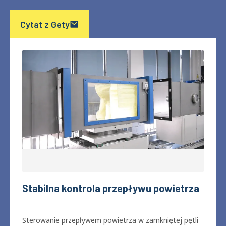
ISO 16890 Testowanie
Zapewnij pełne ISO 16890 zgodność z
automatycznym załadunkiem pyłu i precyzyjnym
ważeniem grawimetrycznym dla filtrów wentylacji
ogólnej.
Cytat z Gety