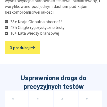
produkcyjnym, zachowujemy absolutną kontrolę nad
całym cyklem życia produkcji – od precyzyjnej
obróbki po złożoną integrację czujników. Nasz obiekt
łączy masową skalę z rygorystyczną inżynierią,
zapewnienie, że zbudowane zostanie każde
wysokowydajne stanowisko testowe, skalibrowany, i
weryfikowane pod jednym dachem pod kątem
bezkompromisowej jakości.
38+ Kraje Globalna obecność
48h Ciągłe rygorystyczne testy
10+ Lata wiedzy branżowej
O produkcji