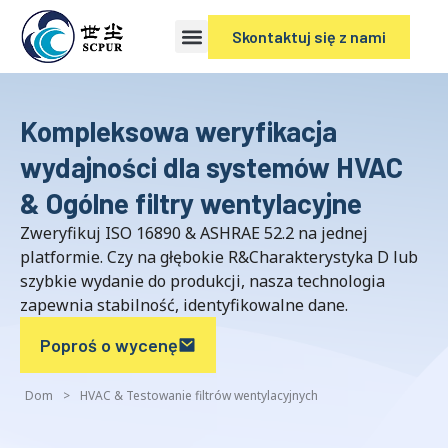
Skontaktuj się z nami
Kompleksowa weryfikacja
wydajności dla systemów HVAC
& Ogólne filtry wentylacyjne
Zweryfikuj ISO 16890 & ASHRAE 52.2 na jednej
platformie. Czy na głębokie R&Charakterystyka D lub
szybkie wydanie do produkcji, nasza technologia
zapewnia stabilność, identyfikowalne dane.
Poproś o wycenę
Dom
>
HVAC & Testowanie filtrów wentylacyjnych