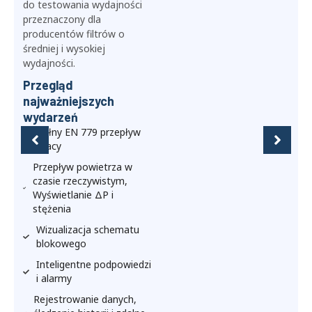
zautomatyzowany ISO
16890 platforma testowa
sprawdzająca wydajność
początkową, wydajność
rozładowana, krzywa
przepływu i oporu
powietrza, zdolność
zatrzymywania kurzu, i
grawimetryczne badania
wydajności.
Przegląd
najważniejszych
wydarzeń
W pełni
zautomatyzowany
przepływ pracy
Pełna integracja OPS,
generatory,
dust feeder
& balance
Przebieg pracy zgodny ze