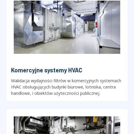
Wspieranie producentów central wentylacyjnych i sprzętu
wentylacyjnego w walidacji filtrów i testowaniu
wydajności przepływu powietrza.
Komercyjne systemy HVAC
Walidacja wydajności filtrów w komercyjnych systemach
HVAC obsługujących budynki biurowe, lotniska, centra
handlowe, i obiektów użyteczności publicznej.