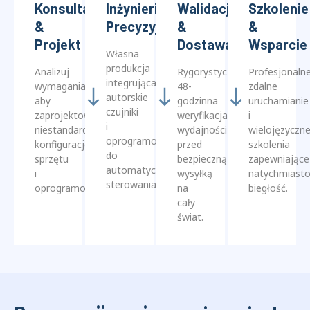
Usprawniona droga do
precyzyjnych testów
Konsultacja
Inżynieria
Walidacja
Szkolenie
&
Precyzyjna
&
&
Projekt
Dostawa
Wsparcie
Własna
produkcja
Analizuj
Rygorystyczna
Profesjonaln
integrująca
wymagania,
48-
zdalne
autorskie
aby
godzinna
uruchamianie
czujniki
zaprojektować
weryfikacja
i
i
niestandardowe
wydajności
wielojęzyczn
oprogramowanie
konfiguracje
przed
szkolenia
do
sprzętu
bezpieczną
zapewniające
automatycznego
i
wysyłką
natychmiast
sterowania.
oprogramowania.
na
biegłość.
cały
świat.