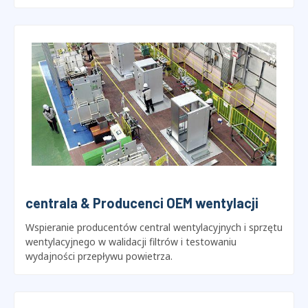
Producenci filtrów HVAC
Testy produkcyjne panelu, torba, kompaktowy, i filtry V-
bank zgodne z normą ISO 16890 i ASHRAE 52.2.
centrala & Producenci OEM wentylacji