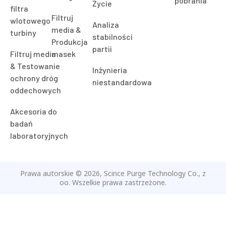
Ilościowa
pytania
testowanie
przemysłowa
Obsługuje
naprawa
filtrów
Filmy &
wycieków
Automobilowy
wentylacyjnych
Poradniki
&
Ładowanie
Silnik &
Wytwarzanie
Pliki do
pyłu &
Testowanie
energii
pobrania
Życie
filtra
Filtruj
wlotowego
Analiza
media &
turbiny
stabilności
Produkcja
partii
Filtruj media
masek
& Testowanie
Inżynieria
ochrony dróg
niestandardowa
oddechowych
Akcesoria do
badań
laboratoryjnych