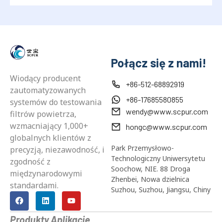
Połącz się z nami!
Wiodący producent
+86-512-68892919
zautomatyzowanych
+86-17685580855
systemów do testowania
wendy@www.scpur.com
filtrów powietrza,
wzmacniający 1,000+
hongc@www.scpur.com
globalnych klientów z
Park Przemysłowo-
precyzją, niezawodność, i
Technologiczny Uniwersytetu
zgodność z
Soochow, NIE. 88 Droga
międzynarodowymi
Zhenbei, Nowa dzielnica
standardami.
Suzhou, Suzhou, Jiangsu, Chiny
Produkty
Aplikacje