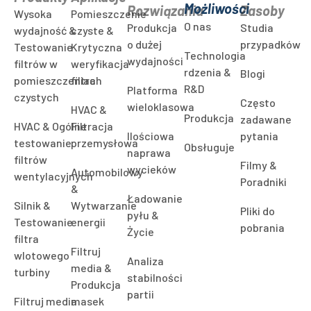
Możliwości
Rozwiązania
Zasoby
Wysoka
Pomieszczenie
O nas
Produkcja
Studia
wydajność &
czyste &
o dużej
przypadków
Testowanie
Krytyczna
Technologia
wydajności
filtrów w
weryfikacja
rdzenia &
Blogi
pomieszczeniach
filtra
R&D
Platforma
czystych
Często
wieloklasowa
HVAC &
Produkcja
zadawane
HVAC & Ogólne
Filtracja
Ilościowa
pytania
testowanie
przemysłowa
Obsługuje
naprawa
filtrów
Filmy &
wycieków
Automobilowy
wentylacyjnych
Poradniki
&
Ładowanie
Silnik &
Wytwarzanie
Pliki do
pyłu &
Testowanie
energii
pobrania
Życie
filtra
Filtruj
wlotowego
Analiza
media &
turbiny
stabilności
Produkcja
partii
Filtruj media
masek