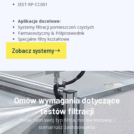
IEST-RP-CC001
Aplikacje docelowe:
Systemy filtracji pomieszczeń czystych
Farmaceutyczny & Półprzewodnik
Specjalne filtry kształtowe
Zobacz systemy
Omów wymagania dotyczące
testów filtracji
Podaj nam swój typ filtra, norma testowa, i
scenariusz zastosowania.