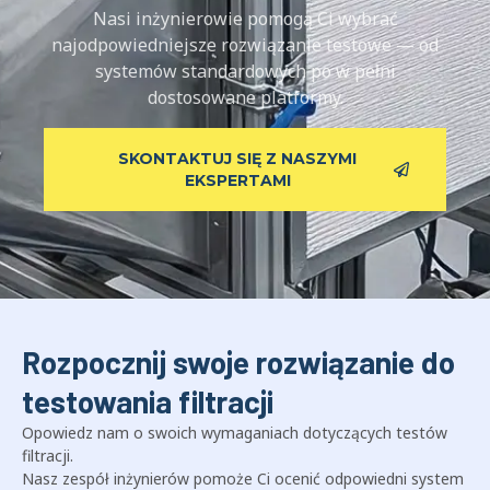
Nasi inżynierowie pomogą Ci wybrać
najodpowiedniejsze rozwiązanie testowe — od
systemów standardowych po w pełni
dostosowane platformy.
SKONTAKTUJ SIĘ Z NASZYMI
EKSPERTAMI
Rozpocznij swoje rozwiązanie do
testowania filtracji
Opowiedz nam o swoich wymaganiach dotyczących testów
filtracji.
Nasz zespół inżynierów pomoże Ci ocenić odpowiedni system