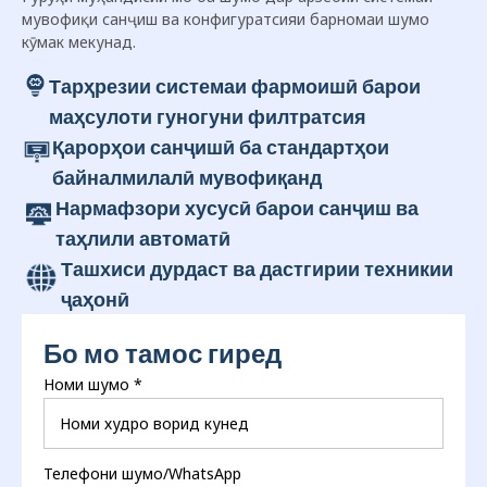
мувофиқи санҷиш ва конфигуратсияи барномаи шумо
кӯмак мекунад.
Тарҳрезии системаи фармоишӣ барои
маҳсулоти гуногуни филтратсия
Қарорҳои санҷишӣ ба стандартҳои
байналмилалӣ мувофиқанд
Нармафзори хусусӣ барои санҷиш ва
таҳлили автоматӣ
Ташхиси дурдаст ва дастгирии техникии
ҷаҳонӣ
Бо мо тамос гиред
Номи шумо
*
Телефони шумо/WhatsApp