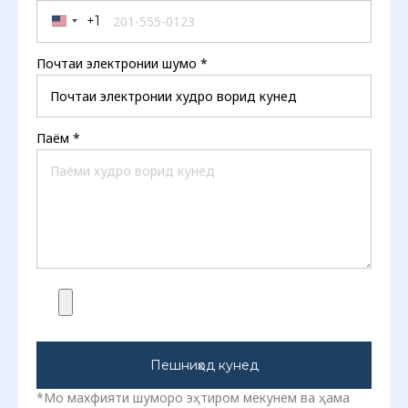
+1
United States +1
Почтаи электронии шумо
*
Паём
*
Пешниҳод кунед
*Мо махфияти шуморо эҳтиром мекунем ва ҳама