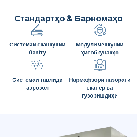
Стандартҳо & Барномаҳо
Системаи сканкунии
Модули ченкунии
Gantry
ҳисобкунакҳо
Системаи тавлиди
Нармафзори назорати
аэрозол
сканер ва
гузоришдиҳӣ