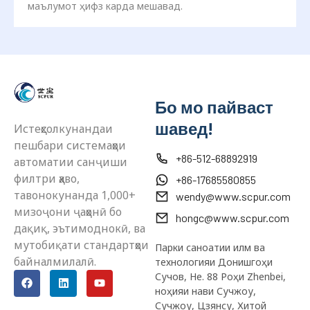
маълумот ҳифз карда мешавад.
Бо мо пайваст
шавед!
Истеҳсолкунандаи
пешбари системаҳои
+86-512-68892919
автоматии санҷиши
филтри ҳаво,
+86-17685580855
тавонокунанда 1,000+
wendy@www.scpur.com
мизоҷони ҷаҳонӣ бо
hongc@www.scpur.com
дақиқ, эътимоднокӣ, ва
мутобиқати стандартҳои
Парки саноатии илм ва
байналмилалӣ.
технологияи Донишгоҳи
Сучов, Не. 88 Роҳи Zhenbei,
ноҳияи нави Сучжоу,
Сучжоу, Цзянсу, Хитой