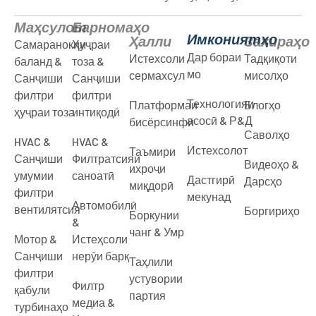
Маҳсулот
Барномаҳо
Имкониятҳо
Ҳалли
Захираҳо
Самаранокии
Ҳуҷраи
Дар бораи
Истехсоли
Тадқиқоти
баланд &
тоза &
мо
сермахсул
мисолҳо
Санҷиши
Санҷиши
филтри
филтри
Технологияи
Платформаи
Блогҳо
ҳуҷраи тоза
интиқодӣ
асосӣ & Р&Д
бисёрсинфӣ
Саволҳо
HVAC &
HVAC &
Истехсолот
Таъмири
Санҷиши
Филтратсияи
Видеоҳо &
ихроҷи
умумии
саноатӣ
Дастгирӣ
Дарсҳо
миқдорӣ
филтри
мекунад
Автомобилӣ
вентилятсия
Боргириҳо
Боркунии
&
чанг & Умр
Мотор &
Истеҳсоли
Санҷиши
нерӯи барқ
Таҳлили
филтри
устувории
Филтр
қабули
партия
медиа &
турбинаҳо