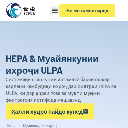
Бо мо тамос гиред
HEPA & Муайянкунии
ихроҷи ULPA
Системаҳои сканкунии автоматӣ барои ошкор
кардани камбудиҳои ихроҷ дар филтрҳои HEPA ва
ULPA, ки дар ҳуҷраи тоза ва муҳити муҳими
филтратсия истифода мешаванд.
Ҳалли худро пайдо кунед
Хона
>
Муайянкунии ихроҷ