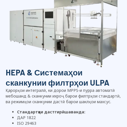
HEPA & Системаҳои
сканкунии филтрҳои ULPA
Қарорҳои интегралӣ, ки дорои MPPS-и пурра автоматӣ
мебошанд & сканкунии ихроҷ барои филтрҳои стандартӣ,
ва режимҳои сканкунии дастӣ барои шаклҳои махсус.
Стандартҳои дастгирӣшаванда:
ДАР 1822
ISO 29463