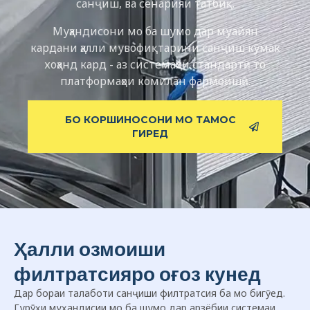
санҷиш, ва сенарияи татбиқ.
Муҳандисони мо ба шумо дар муайян
кардани ҳалли мувофиқтарини санҷиш кӯмак
хоҳанд кард - аз системаҳои стандартӣ то
платформаҳои комилан фармоишӣ.
БО КОРШИНОСОНИ МО ТАМОС
ГИРЕД
Ҳалли озмоиши
филтратсияро оғоз кунед
Дар бораи талаботи санҷиши филтратсия ба мо бигӯед.
Гурӯҳи муҳандисии мо ба шумо дар арзёбии системаи