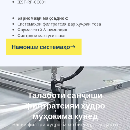
IEST-RP-CC001
Барномаҳои мақсаднок:
Системаҳои филтратсия дар ҳуҷраи тоза
Фармасевтӣ & нимноқил
Филтрҳои махсуси шакл
Намоиши системаҳо
Талаботи санҷиши
филтратсияи худро
муҳокима кунед
Навъи филтри худро ба мо бигӯед, стандарти