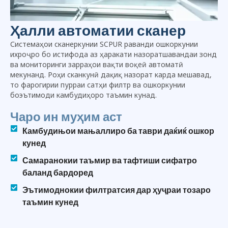
Ҳалли автоматии сканер
Системаҳои сканеркунии SCPUR раванди ошкоркунии
ихроҷро бо истифода аз ҳаракати назоратшавандаи зонд
ва мониторинги зарраҳои вақти воқеӣ автоматӣ
мекунанд. Роҳи сканкунӣ дақиқ назорат карда мешавад,
то фарогирии пурраи сатҳи филтр ва ошкоркунии
боэътимоди камбудиҳоро таъмин кунад.
Чаро ин муҳим аст
Камбудињои мањаллиро ба таври даќиќ ошкор
кунед
Самаранокии таъмир ва тафтиши сифатро
баланд бардоред
Эътимоднокии филтратсия дар ҳуҷраи тозаро
таъмин кунед