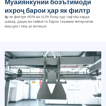
Муайянкунии боэътимоди
ихроҷ барои ҳар як филтр
Ҳар як филтри HEPA ва ULPA бояд зуд тафтиш карда
шавад, дақиқ ва пайваста барои таъмини якпорчагии
маҳсулот пеш аз интиқол.