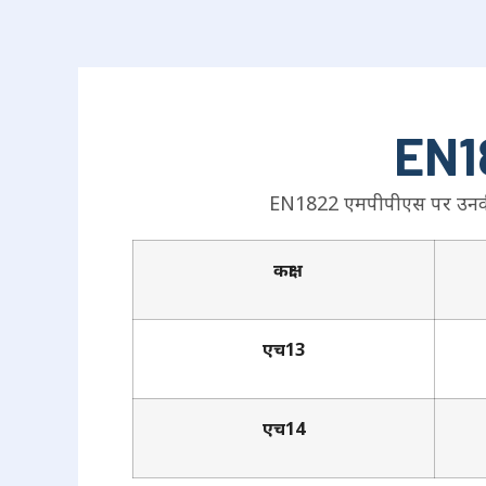
EN18
EN1822 एमपीपीएस पर उनकी मा
कक्षा
एच13
एच14