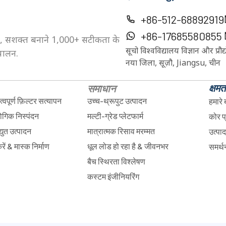
+86-512-68892919
+86-17685580855
माता, सशक्त बनाने 1,000+ सटीकता के
सूचो विश्वविद्यालय विज्ञान और प्रौद
ुपालन.
नया जिला, सूज़ौ, Jiangsu, चीन
क्षम
समाधान
्वपूर्ण फ़िल्टर सत्यापन
उच्च-थ्रूपुट उत्पादन
हमारे बा
ोगिक निस्पंदन
मल्टी-ग्रेड प्लेटफार्म
कोर प
युत उत्पादन
मात्रात्मक रिसाव मरम्मत
उत्पा
रें & मास्क निर्माण
धूल लोड हो रहा है & जीवनभर
समर्थ
बैच स्थिरता विश्लेषण
कस्टम इंजीनियरिंग