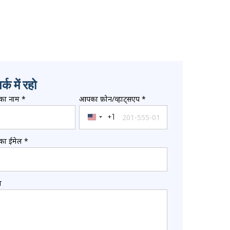
र्क में रहो
ा नाम
*
आपका फ़ोन/व्हाट्सएप
*
+1
United States +1
ा ईमेल
*
श