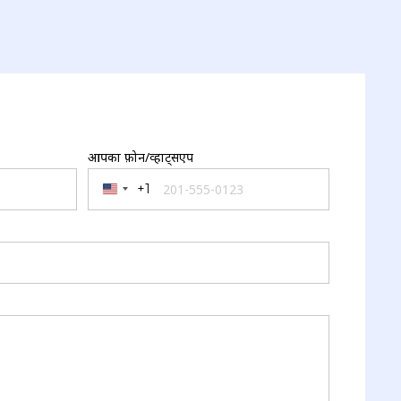
आपका फ़ोन/व्हाट्सएप
+1
United States +1