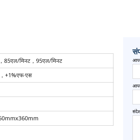
संप
，85एल/मिनट，95एल/मिनट
आपक
ात，+1%एफ·एस
आपक
संदे
50mmx360mm