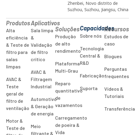
Zhenbei, Novo distrito de
Suzhou, Suzhou, Jiangsu, China
Produtos
Aplicativos
Capacidades
Soluções
Recursos
Alta
Sala limpa
Sobre nós
Produção
Estudos de
eficiência
&
de alto
caso
& Teste de
Validação
Tecnologia
rendimento
filtro para
de filtro
Central &
Blogues
salas
crítico
R&D
Plataforma
limpas
Perguntas
Multi-Grau
AVAC &
Fabricação
frequentes
AVAC &
Filtragem
Reparo
Teste
Industrial
Suporta
Vídeos &
quantitativo
geral de
Tutoriais
de
Automotivo
filtro de
vazamentos
& Geração
ventilação
Transferênci
de energia
Carregamento
Motor &
de poeira &
Meio
Teste de
Vida
filtrante &