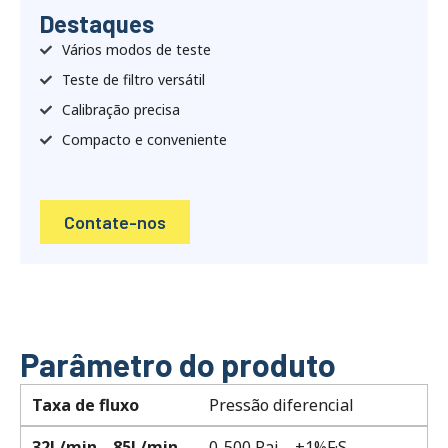
Destaques
Vários modos de teste
Teste de filtro versátil
Calibração precisa
Compacto e conveniente
Contate-nos
Parâmetro do produto
Taxa de fluxo
Pressão diferencial
32L/min，85L/min，
0-500 Pai，+1%F·S