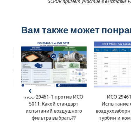
SCPUR примет участие в выставке F
Вам также может понр
в
ИСО 29461-1 против ИСО
ИСО 29461
ных
5011: Какой стандарт
Испытание 
0, В
испытаний воздушного
воздухозаборн
 29461
фильтра выбрать??
турбин и ком