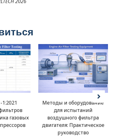
ILTECH 2026
авиться
-1:2021
Методы и оборудование
ИСО 5
фильтров
для испытаний
станд
ика газовых
воздушного фильтра
возду
прессоров
двигателя: Практическое
Метод
руководство
п