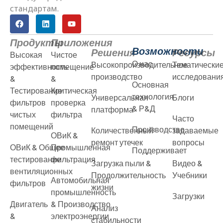
стандартам.
Продукты
Приложения
Возможности
Решения
Ресурсы
Высокая
Чистое
О нас
Высокопроизводительное
Тематически
эффективность
помещение
производство
исследовани
&
&
Основная
Тестирование
Критическая
технология
Универсальная
Блоги
фильтров
проверка
& Р&Д
платформа
чистых
фильтра
Часто
помещений
Производство
Количественный
задаваемые
ОВиК &
ремонт утечек
вопросы
ОВиК & Общее
Промышленная
Поддерживает
тестирование
фильтрация
Загрузка пыли &
Видео &
вентиляционных
Продолжительность
Учебники
Автомобильная
фильтров
жизни
промышленность
Загрузки
Двигатель
& Производство
Анализ
&
электроэнергии
стабильности