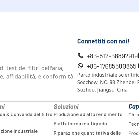
Connettiti con noi!
+86-512-68892919
+86-17685580855
test dei filtri dell'aria,
Parco industriale scientifi
e, affidabilità, e conformità
Soochow, NO. 88 Zhenbei R
Suzhou, Jiangsu, Cina
Cap
ni
Soluzioni
a & Convalida del filtro
Produzione ad alto rendimento
Chi 
Piattaforma multigrado
Tecn
azione industriale
Riparazione quantitativa delle
Prod