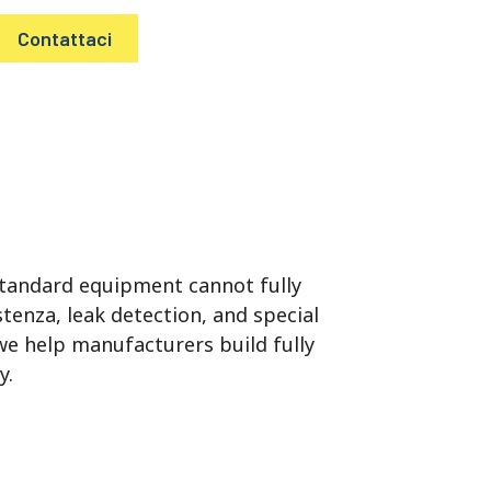
Contattaci
standard equipment cannot fully
istenza,
leak detection
,
and special
we help manufacturers build fully
y
.