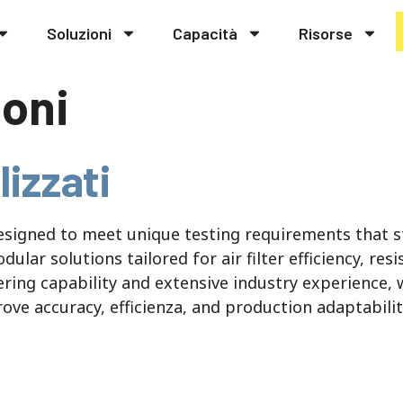
Soluzioni
Capacità
Risorse
ioni
izzati
designed to meet unique testing requirements that 
lar solutions tailored for air filter efficiency
, res
ring capability and extensive industry experience
,
rove accuracy
, efficienza,
and production adaptabilit