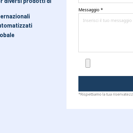
 diversi prodotti di
Messaggio
*
ternazionali
automatizzati
lobale
*Rispettiamo la tua riservatezz