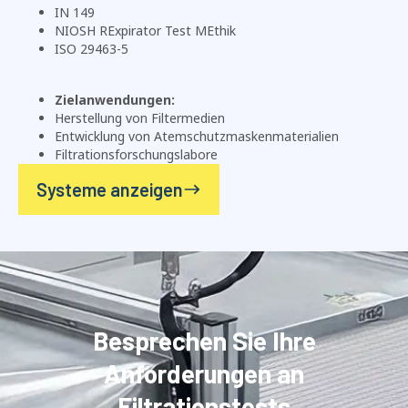
IN 149
NIOSH
R
Expirator
T
est
M
Ethik
ISO 29463-5
Zielanwendungen:
Herstellung von Filtermedien
Entwicklung von Atemschutzmaskenmaterialien
Filtrationsforschungslabore
Systeme anzeigen
Besprechen Sie Ihre
Anforderungen an
Filtrationstests