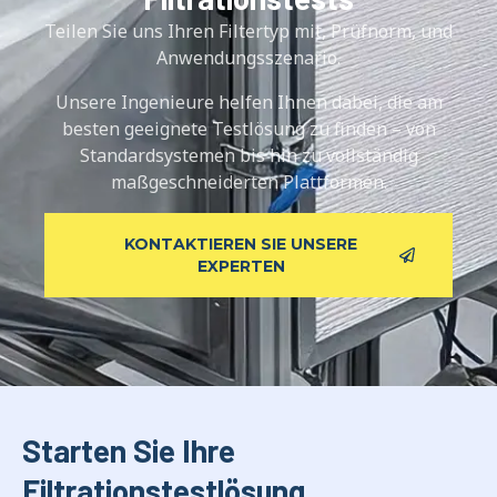
Teilen Sie uns Ihren Filtertyp mit, Prüfnorm, und
Anwendungsszenario.
Unsere Ingenieure helfen Ihnen dabei, die am
besten geeignete Testlösung zu finden – von
Standardsystemen bis hin zu vollständig
maßgeschneiderten Plattformen.
KONTAKTIEREN SIE UNSERE
EXPERTEN
Starten Sie Ihre
Filtrationstestlösung