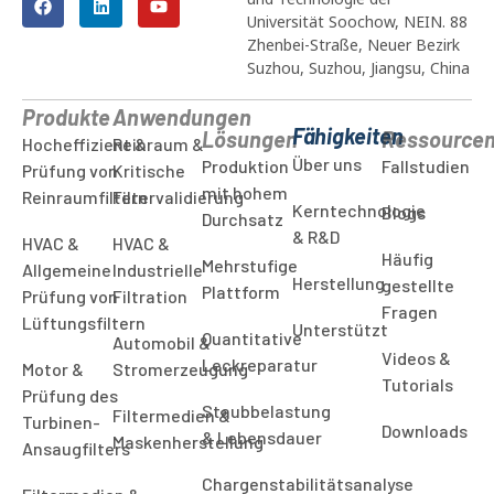
Universität Soochow, NEIN. 88
Zhenbei-Straße, Neuer Bezirk
Suzhou, Suzhou, Jiangsu, China
Produkte
Anwendungen
Fähigkeiten
Lösungen
Ressource
Hocheffizient &
Reinraum &
Über uns
Produktion
Fallstudien
Prüfung von
Kritische
mit hohem
Reinraumfiltern
Filtervalidierung
Kerntechnologie
Blogs
Durchsatz
& R&D
HVAC &
HVAC &
Häufig
Mehrstufige
Allgemeine
Industrielle
Herstellung
gestellte
Plattform
Prüfung von
Filtration
Fragen
Lüftungsfiltern
Unterstützt
Quantitative
Automobil &
Videos &
Leckreparatur
Motor &
Stromerzeugung
Tutorials
Prüfung des
Staubbelastung
Filtermedien &
Turbinen-
Downloads
& Lebensdauer
Maskenherstellung
Ansaugfilters
Chargenstabilitätsanalyse