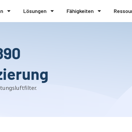
en
Lösungen
Fähigkeiten
Ressou
890
izierung
ungsluftfilter.