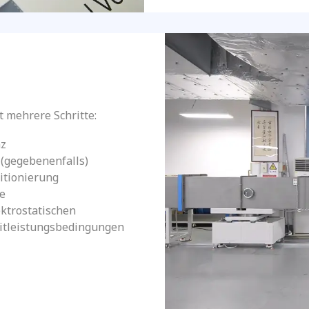
t mehrere Schritte:
nz
 (gegebenenfalls)
itionierung
te
lektrostatischen
eitleistungsbedingungen