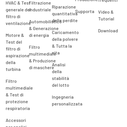
HVAC & Test
Filtrazione
Riparazione
generale del
industriale
Supporta
Video &
quantitativa
filtro di
Tutorial
delle perdite
Automobilistico
ventilazione
& Generazione
Download
Caricamento
Motore &
di energia
della polvere
Test del
& Tutta la
Filtro
filtro di
vita
multimediale
aspirazione
& Produzione
della
Analisi
di maschere
turbina
della
stabilità
Filtro
del lotto
multimediale
& Test di
Ingegneria
protezione
personalizzata
respiratoria
Accessori
per analisi