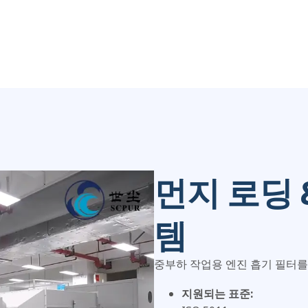
먼지 로딩 
템
중부하 작업용 엔진 흡기 필터를
지원되는 표준: