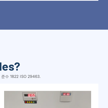
les
?
 1822 ISO 29463.