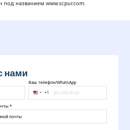
 под названием www.scpur.com.
с нами
Ваш телефон/WhatsApp
+1
United States +1
очты
*