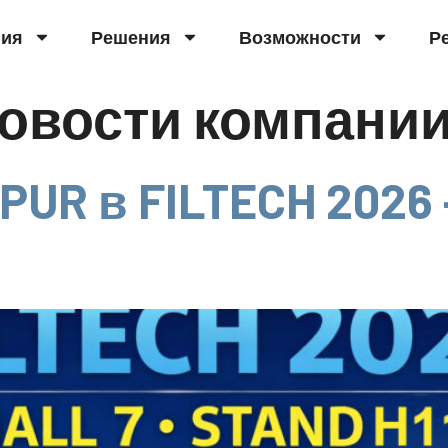
ния
Решения
Возможности
Р
овости компани
UR в FILTECH 2026 