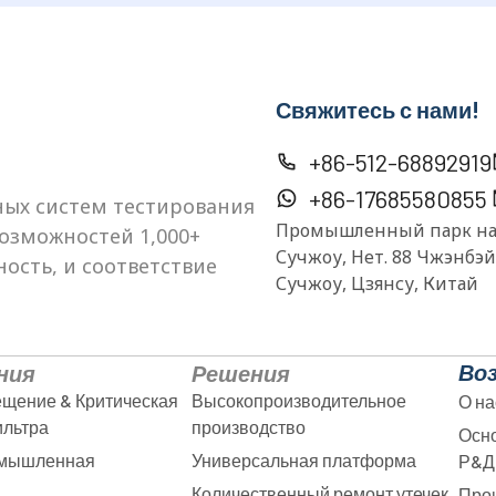
Свяжитесь с нами!
+86-512-68892919
+86-17685580855
ых систем тестирования
Промышленный парк нау
озможностей 1,000+
Сучжоу, Нет. 88 Чжэнбэ
ость, и соответствие
Сучжоу, Цзянсу, Китай
Во
ния
Решения
ещение & Критическая
Высокопроизводительное
О на
ильтра
производство
Осно
омышленная
Универсальная платформа
Р&Д
Количественный ремонт утечек
Про