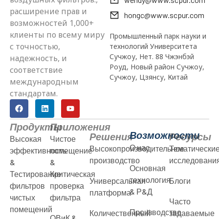
расширение прав и
hongc@www.scpur.com
возможностей 1,000+
клиенты по всему миру
Промышленный парк науки и
с точностью,
технологий Университета
Сучжоу, Нет. 88 Чжэнбэй
надежность, и
Роуд, Новый район Сучжоу,
соответствие
Сучжоу, Цзянсу, Китай
международным
стандартам.
Продукты
Приложения
Возможности
Решения
Ресурсы
Высокая
Чистое
О нас
Высокопроизводительное
Тематически
эффективность
помещение
производство
исследовани
&
&
Основная
Тестирование
Критическая
технология
Универсальная
Блоги
фильтров
проверка
& Р&Д
платформа
чистых
фильтра
Часто
помещений
Производство
Количественный
задаваемые
ОВиК &