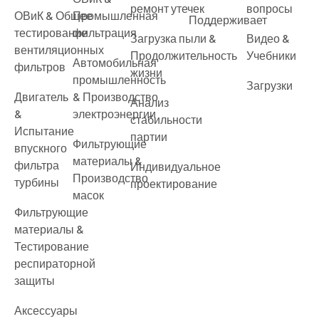
ремонт утечек
вопросы
ОВиК & Общее
Промышленная
Поддерживает
тестирование
фильтрация
Загрузка пыли &
Видео &
вентиляционных
Продолжительность
Учебники
Автомобильная
фильтров
жизни
промышленность
Загрузки
Двигатель
& Производство
Анализ
&
электроэнергии
стабильности
Испытание
партии
Фильтрующие
впускного
материалы &
фильтра
Индивидуальное
Производство
турбины
проектирование
масок
Фильтрующие
материалы &
Тестирование
респираторной
защиты
Аксессуары