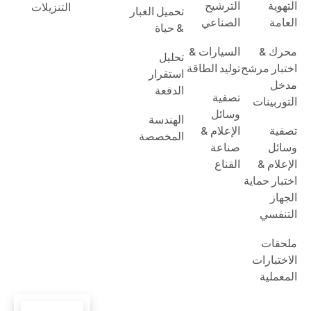
التهوية
الترشيح
التنزيلات
تحميل الغبار
العامة
الصناعي
& حياة
محرك &
السيارات &
تحليل
اختبار مرشح
توليد الطاقة
استقرار
مدخل
الدفعة
تصفية
التوربينات
وسائل
الهندسة
تصفية
الإعلام &
المخصصة
وسائل
صناعة
الإعلام &
القناع
اختبار حماية
الجهاز
التنفسي
ملحقات
الاختبارات
المعملية