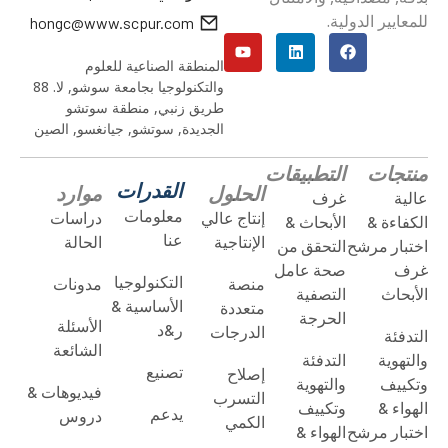
للمعايير الدولية.
hongc@www.scpur.com
المنطقة الصناعية للعلوم
والتكنولوجيا بجامعة سوشو, لا. 88
طريق زنبي, منطقة سوتشو
الجديدة, سوتشو, جيانغسو, الصين
منتجات
التطبيقات
القدرات
الحلول
موارد
عالية
غرف
معلومات
إنتاج عالي
دراسات
الكفاءة &
الأبحاث &
عنا
الإنتاجية
الحالة
اختبار مرشح
التحقق من
غرف
صحة عامل
التكنولوجيا
منصة
مدونات
الأبحاث
التصفية
الأساسية &
متعددة
الحرجة
الأسئلة
ر&د
الدرجات
التدفئة
الشائعة
والتهوية
التدفئة
تصنيع
إصلاح
وتكييف
والتهوية
فيديوهات &
التسرب
الهواء &
وتكييف
يدعم
دروس
الكمي
اختبار مرشح
الهواء &