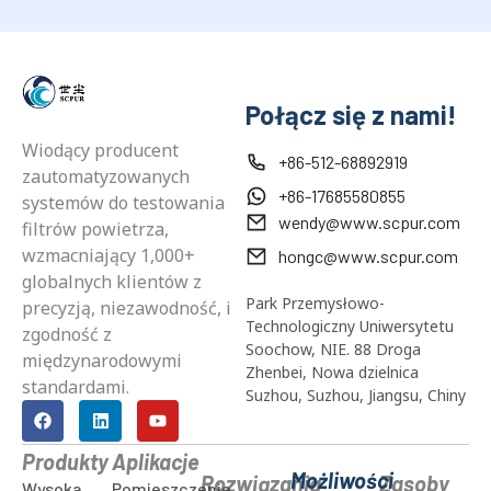
Połącz się z nami!
Wiodący producent
+86-512-68892919
zautomatyzowanych
+86-17685580855
systemów do testowania
wendy@www.scpur.com
filtrów powietrza,
wzmacniający 1,000+
hongc@www.scpur.com
globalnych klientów z
Park Przemysłowo-
precyzją, niezawodność, i
Technologiczny Uniwersytetu
zgodność z
Soochow, NIE. 88 Droga
międzynarodowymi
Zhenbei, Nowa dzielnica
standardami.
Suzhou, Suzhou, Jiangsu, Chiny
Produkty
Aplikacje
Możliwości
Rozwiązania
Zasoby
Wysoka
Pomieszczenie