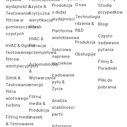
O nas
Produkcja
Studia
wydajność &
czyste &
o dużej
przypadków
Testowanie
Krytyczna
Technologia
wydajności
filtrów w
weryfikacja
rdzenia &
Blogi
pomieszczeniach
filtra
R&D
Platforma
czystych
Często
wieloklasowa
HVAC &
Produkcja
zadawane
HVAC & Ogólne
Filtracja
Ilościowa
pytania
testowanie
przemysłowa
Obsługuje
naprawa
filtrów
Filmy &
wycieków
Automobilowy
wentylacyjnych
Poradniki
&
Ładowanie
Silnik &
Wytwarzanie
Pliki do
pyłu &
Testowanie
energii
pobrania
Życie
filtra
Filtruj
wlotowego
Analiza
media &
turbiny
stabilności
Produkcja
partii
Filtruj media
masek
& Testowanie
Inżynieria