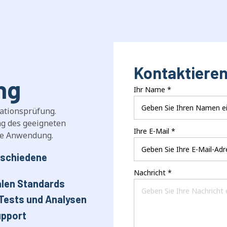
Kontaktieren
ng
Ihr Name
*
rationsprüfung.
ng des geeigneten
Ihre E-Mail
*
hre Anwendung.
rschiedene
Nachricht
*
alen Standards
 Tests und Analysen
upport