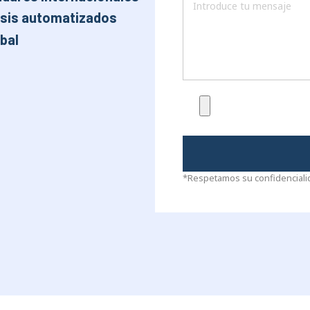
isis automatizados
bal
*Respetamos su confidencialida