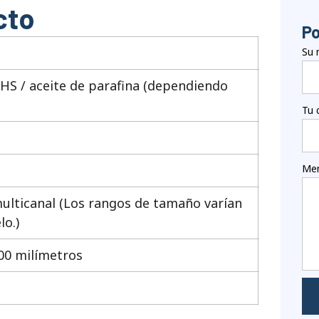
cto
Po
Su 
EHS / aceite de parafina (dependiendo
Tu 
Men
ulticanal (Los rangos de tamaño varían
o.)
500 milímetros