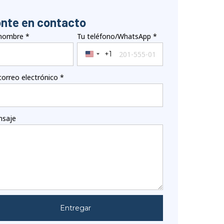
nte en contacto
nombre
*
Tu teléfono/WhatsApp
*
+1
United States +1
correo electrónico
*
saje
Entregar