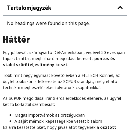
Tartalomjegyzék
No headings were found on this page.
Háttér
Egy jól bevált szűrőgyártó Dél-Amerikában, végével 50 éves ipari
tapasztalattal, megbízható megoldást keresett
pontos és
stabil szűrőteljesítmény-teszt
.
Több mint négy egymást követő évben a FILTECH Kölnnél, az
ügyfél többször is felkereste az SCPUR standját, mélyreható
technikai megbeszéléseket folytatunk csapatunkkal.
Az SCPUR megoldásai iránti erős érdeklődés ellenére, az ügyfél
két fő korláttal szembesült:
Magas importvámok az országukban
A saját mérnöki képességeikbe vetett bizalom
Ez arra késztette őket, hogy javaslatot tegyenek a
osztott