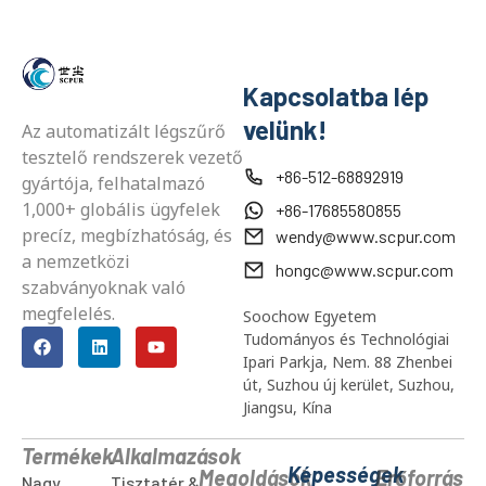
Kapcsolatba lép
velünk!
Az automatizált légszűrő
tesztelő rendszerek vezető
+86-512-68892919
gyártója, felhatalmazó
1,000+ globális ügyfelek
+86-17685580855
precíz, megbízhatóság, és
wendy@www.scpur.com
a nemzetközi
hongc@www.scpur.com
szabványoknak való
megfelelés.
Soochow Egyetem
Tudományos és Technológiai
Ipari Parkja, Nem. 88 Zhenbei
út, Suzhou új kerület, Suzhou,
Jiangsu, Kína
Termékek
Alkalmazások
Képességek
Megoldások
Erőforrás
Nagy
Tisztatér &