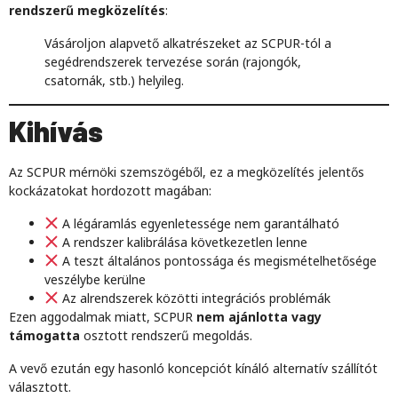
rendszerű megközelítés
:
Vásároljon alapvető alkatrészeket az SCPUR-tól a
segédrendszerek tervezése során (rajongók,
csatornák, stb.) helyileg.
Kihívás
Az SCPUR mérnöki szemszögéből, ez a megközelítés jelentős
kockázatokat hordozott magában:
A légáramlás egyenletessége nem garantálható
A rendszer kalibrálása következetlen lenne
A teszt általános pontossága és megismételhetősége
veszélybe kerülne
Az alrendszerek közötti integrációs problémák
Ezen aggodalmak miatt, SCPUR
nem ajánlotta vagy
támogatta
osztott rendszerű megoldás.
A vevő ezután egy hasonló koncepciót kínáló alternatív szállítót
választott.