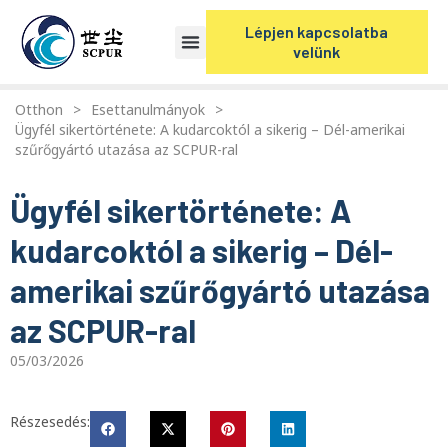
Lépjen kapcsolatba
velünk
Otthon
>
Esettanulmányok
>
Ügyfél sikertörténete: A kudarcoktól a sikerig – Dél-amerikai
szűrőgyártó utazása az SCPUR-ral
Ügyfél sikertörténete: A
kudarcoktól a sikerig – Dél-
amerikai szűrőgyártó utazása
az SCPUR-ral
05/03/2026
Részesedés: