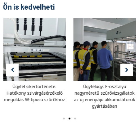
Ön is kedvelheti
Ügyfél sikertörténete:
Ügyfélügy: F-osztályú
Hatékony szivárgásérzékelő
nagyméretű szűrővizsgálatok
megoldás W-típusú szűrőkhöz
az új energiájú akkumulátorok
gyártásában