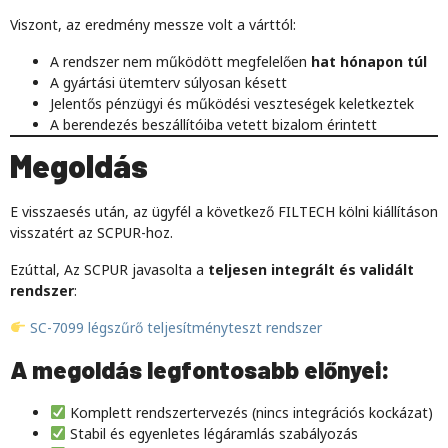
Viszont, az eredmény messze volt a várttól:
A rendszer nem működött megfelelően
hat hónapon túl
A gyártási ütemterv súlyosan késett
Jelentős pénzügyi és működési veszteségek keletkeztek
A berendezés beszállítóiba vetett bizalom érintett
Megoldás
E visszaesés után, az ügyfél a következő FILTECH kölni kiállításon
visszatért az SCPUR-hoz.
Ezúttal, Az SCPUR javasolta a
teljesen integrált és validált
rendszer
:
SC-7099 légszűrő teljesítményteszt rendszer
A megoldás legfontosabb előnyei:
Komplett rendszertervezés (nincs integrációs kockázat)
Stabil és egyenletes légáramlás szabályozás