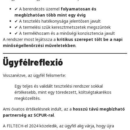
✔ A berendezés üzemel
folyamatosan és
megbízhatóan több mint egy évig
✔ A tesztelés hatékonysága jelentősen javult
✔ A termelési szűk keresztmetszetek megszűntek
✔ A termékhozam és a minőségi konzisztencia javult
A rendszer most lejátssza a
kritikus szerepet tölt be a napi
minőségellenőrzési műveletekben
.
Ügyfélreflexió
Visszanézve, az ügyfél felismerte:
Egy teljes és validált tesztelési rendszer sokkal
értékesebb, mint egy töredezett, költségtakarékos
megközelítés.
Ami óvatos értékelésnek indult, az a
hosszú távú megbízható
partnerség az SCPUR-ral
.
A FILTECH-el 2024 közeledik, az ügyfél alig várja, hogy újra