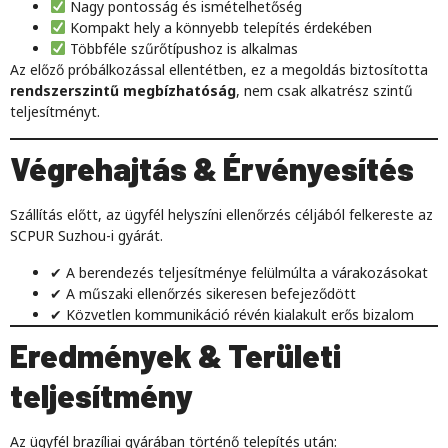
Nagy pontosság és ismételhetőség
Kompakt hely a könnyebb telepítés érdekében
Többféle szűrőtípushoz is alkalmas
Az előző próbálkozással ellentétben, ez a megoldás biztosította
rendszerszintű megbízhatóság
, nem csak alkatrész szintű
teljesítményt.
Végrehajtás & Érvényesítés
Szállítás előtt, az ügyfél helyszíni ellenőrzés céljából felkereste az
SCPUR Suzhou-i gyárát.
✔ A berendezés teljesítménye felülmúlta a várakozásokat
✔ A műszaki ellenőrzés sikeresen befejeződött
✔ Közvetlen kommunikáció révén kialakult erős bizalom
Eredmények & Területi
teljesítmény
Az ügyfél brazíliai gyárában történő telepítés után: