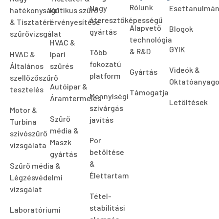
Rólunk
Nagy
Esettanulmá
hatékonyságú
Kritikus szűrő
áteresztőképességű
& Tisztatéri
érvényesítése
Alapvető
Blogok
gyártás
szűrővizsgálat
technológia
HVAC &
GYIK
& R&D
Több
HVAC &
Ipari
fokozatú
Általános
szűrés
Videók &
Gyártás
platform
szellőzőszűrő
Oktatóanyag
Autóipar &
tesztelés
Támogatja
Mennyiségi
Áramtermelés
Letöltések
szivárgás
Motor &
Szűrő
javítás
Turbina
média &
szívószűrő
Por
Maszk
vizsgálata
betöltése
gyártás
&
Szűrő média &
Élettartam
Légzésvédelmi
vizsgálat
Tétel-
stabilitási
Laboratóriumi