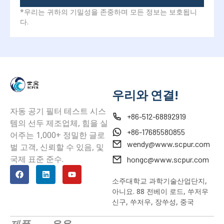
*우리는 귀하의 기밀성을 존중하며 모든 정보는 보호됩니
다.
우리와 연결!
자동 공기 필터 테스트 시스
+86-512-68892919
템의 선두 제조업체, 힘을 실
+86-17685580855
어주는 1,000+ 정밀한 글로
wendy@www.scpur.com
벌 고객, 신뢰할 수 있음, 및
국제 표준 준수.
hongc@www.scpur.com
소주대학교 과학기술산업단지,
아니요. 88 전베이 로드, 쑤저우
신구, 쑤저우, 장쑤성, 중국
제품
응용