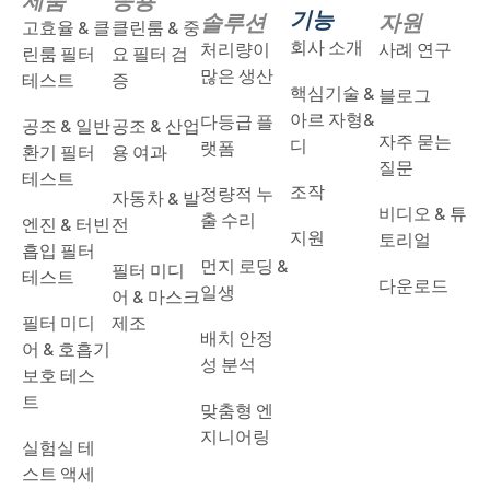
기능
솔루션
자원
고효율 & 클
클린룸 & 중
회사 소개
처리량이
사례 연구
린룸 필터
요 필터 검
많은 생산
테스트
증
핵심기술 &
블로그
아르 자형&
다등급 플
공조 & 일반
공조 & 산업
자주 묻는
디
랫폼
환기 필터
용 여과
질문
테스트
조작
정량적 누
자동차 & 발
비디오 & 튜
출 수리
엔진 & 터빈
전
지원
토리얼
흡입 필터
먼지 로딩 &
필터 미디
테스트
다운로드
일생
어 & 마스크
필터 미디
제조
배치 안정
어 & 호흡기
성 분석
보호 테스
트
맞춤형 엔
지니어링
실험실 테
스트 액세