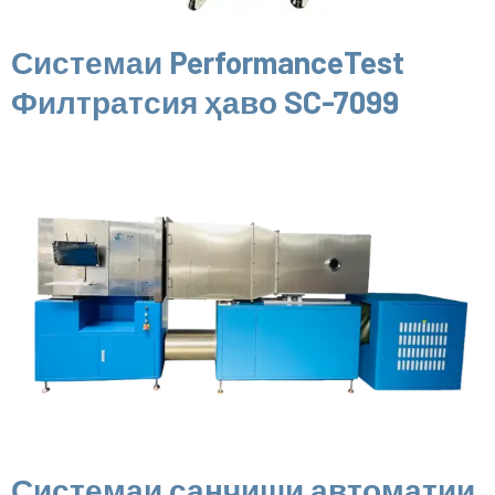
Системаи PerformanceTest
Филтратсия ҳаво SC-7099
Системаи санҷиши автоматии