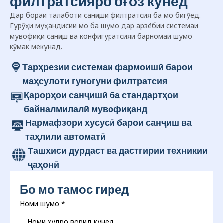
филтратсияро оғоз кунед
Дар бораи талаботи санҷиши филтратсия ба мо бигӯед.
Гурӯҳи муҳандисии мо ба шумо дар арзёбии системаи
мувофиқи санҷиш ва конфигуратсияи барномаи шумо
кӯмак мекунад.
Тарҳрезии системаи фармоишӣ барои
маҳсулоти гуногуни филтратсия
Қарорҳои санҷишӣ ба стандартҳои
байналмилалӣ мувофиқанд
Нармафзори хусусӣ барои санҷиш ва
таҳлили автоматӣ
Ташхиси дурдаст ва дастгирии техникии
ҷаҳонӣ
Бо мо тамос гиред
Номи шумо
*