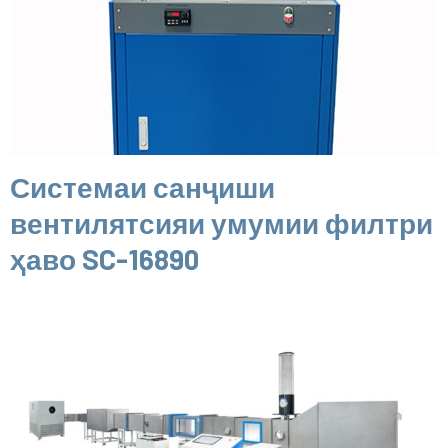
Системаи санҷиши
вентилятсияи умумии филтри
ҳаво SC-16890