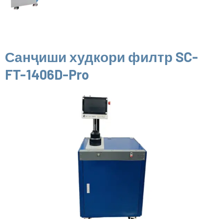
Санҷиши худкори филтр SC-
FT-1406D-Pro