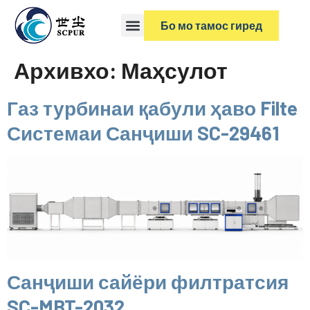
Бо мо тамос гиред
Архивхо:
Маҳсулот
Газ турбинаи қабули ҳаво Filte
Системаи Санҷиши SC-29461
Санҷиши сайёри филтратсия
SC-MBT-2032