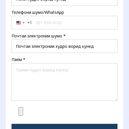
Телефони шумо/WhatsApp
+1
United States +1
Почтаи электронии шумо
*
Паём
*