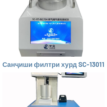
Санҷиши филтри хурд SC-13011