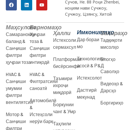
Сучов, Не. 88 Роҳи Zhenbei,
ноҳияи нави Сучжоу,
Сучжоу, Цзянсу, Хитой
Маҳсулот
Барномаҳо
Имкониятҳо
Ҳалли
Захираҳо
Самаранокии
Ҳуҷраи
Дар бораи
Истехсоли
Тадқиқоти
баланд &
тоза &
мо
сермахсул
мисолҳо
Санҷиши
Санҷиши
филтри
филтри
Технологияи
Платформаи
Блогҳо
ҳуҷраи тоза
интиқодӣ
асосӣ & Р&Д
бисёрсинфӣ
Саволҳо
HVAC &
HVAC &
Истехсолот
Таъмири
Санҷиши
Филтратсияи
Видеоҳо &
ихроҷи
умумии
саноатӣ
Дастгирӣ
Дарсҳо
миқдорӣ
филтри
мекунад
Автомобилӣ
вентилятсия
Боргириҳо
Боркунии
&
чанг & Умр
Мотор &
Истеҳсоли
Санҷиши
нерӯи барқ
Таҳлили
филтри