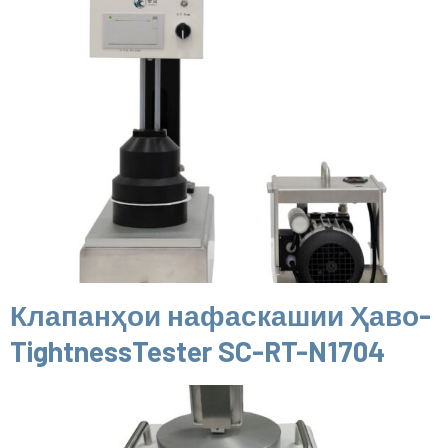
Клапанҳои нафаскашии Ҳаво-
TightnessTester SC-RT-N1704