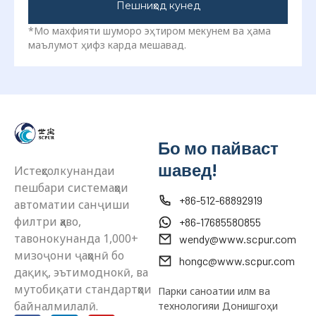
Пешниҳод кунед
*Мо махфияти шуморо эҳтиром мекунем ва ҳама
маълумот ҳифз карда мешавад.
Бо мо пайваст
шавед!
Истеҳсолкунандаи
пешбари системаҳои
+86-512-68892919
автоматии санҷиши
филтри ҳаво,
+86-17685580855
тавонокунанда 1,000+
wendy@www.scpur.com
мизоҷони ҷаҳонӣ бо
hongc@www.scpur.com
дақиқ, эътимоднокӣ, ва
мутобиқати стандартҳои
Парки саноатии илм ва
байналмилалӣ.
технологияи Донишгоҳи