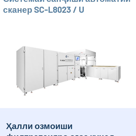
сканер SC-L8023 / U
Ҳалли озмоиши