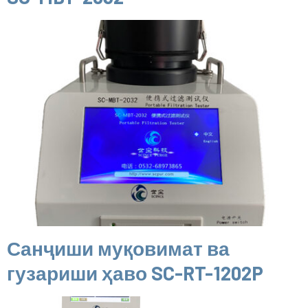
Санҷиши муқовимат ва
гузариши ҳаво SC-RT-1202P