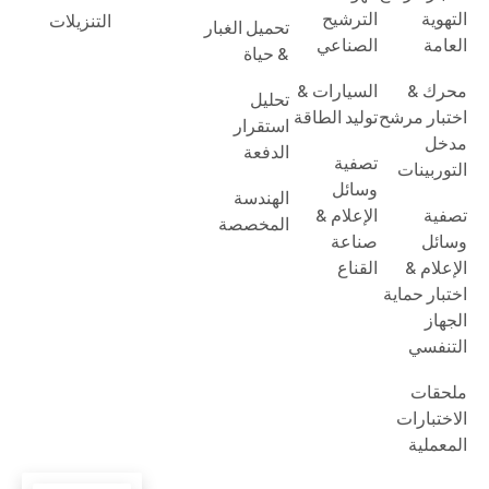
التهوية
الترشيح
التنزيلات
تحميل الغبار
العامة
الصناعي
& حياة
محرك &
السيارات &
تحليل
اختبار مرشح
توليد الطاقة
استقرار
مدخل
الدفعة
تصفية
التوربينات
وسائل
الهندسة
تصفية
الإعلام &
المخصصة
وسائل
صناعة
الإعلام &
القناع
اختبار حماية
الجهاز
التنفسي
ملحقات
الاختبارات
المعملية