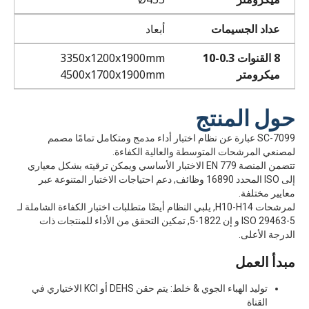
عداد الجسيمات
أبعاد
8 القنوات 0.3-10
3350x1200x1900mm
ميكرومتر
4500x1700x1900mm
حول المنتج
SC-7099 عبارة عن نظام اختبار أداء مدمج ومتكامل تمامًا مصمم
لمصنعي المرشحات المتوسطة والعالية الكفاءة.
تتضمن المنصة EN 779 الاختبار الأساسي ويمكن ترقيته بشكل معياري
إلى ISO المحدد 16890 وظائف, دعم احتياجات الاختبار المتنوعة عبر
معايير مختلفة.
لمرشحات H10-H14, يلبي النظام أيضًا متطلبات اختبار الكفاءة الشاملة لـ
ISO 29463-5 و إن 1822-5, تمكين التحقق من الأداء للمنتجات ذات
الدرجة الأعلى.
مبدأ العمل
توليد الهباء الجوي & خلط: يتم حقن DEHS أو KCl الاختياري في
القناة