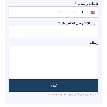
هاتفك/ واتساب
*
+1
United States +1
البريد الإلكتروني الخاص بك
*
رسالة
يُقدِّم
*نحن نحترم سريتك وجميع المعلومات محمية.