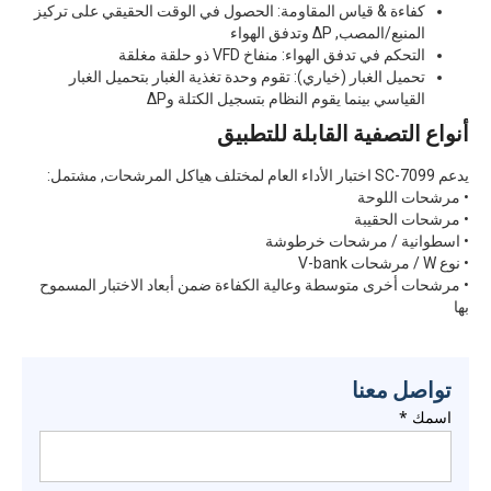
كفاءة & قياس المقاومة: الحصول في الوقت الحقيقي على تركيز
المنبع/المصب, ΔP وتدفق الهواء
التحكم في تدفق الهواء: منفاخ VFD ذو حلقة مغلقة
تحميل الغبار (خياري): تقوم وحدة تغذية الغبار بتحميل الغبار
القياسي بينما يقوم النظام بتسجيل الكتلة وΔP
أنواع التصفية القابلة للتطبيق
يدعم SC-7099 اختبار الأداء العام لمختلف هياكل المرشحات, مشتمل:
• مرشحات اللوحة
• مرشحات الحقيبة
• اسطوانية / مرشحات خرطوشة
• نوع W / مرشحات V-bank
• مرشحات أخرى متوسطة وعالية الكفاءة ضمن أبعاد الاختبار المسموح
بها
تواصل معنا
اسمك
*