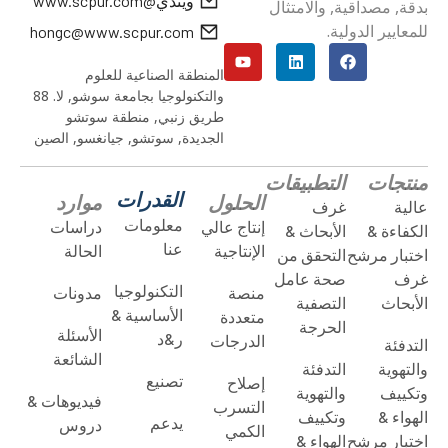
ويندي@www.scpur.com
بدقة, مصداقية, والامتثال
للمعايير الدولية.
hongc@www.scpur.com
المنطقة الصناعية للعلوم
والتكنولوجيا بجامعة سوشو, لا. 88
طريق زنبي, منطقة سوتشو
الجديدة, سوتشو, جيانغسو, الصين
منتجات
التطبيقات
القدرات
الحلول
موارد
عالية
غرف
معلومات
إنتاج عالي
دراسات
الكفاءة &
الأبحاث &
عنا
الإنتاجية
الحالة
اختبار مرشح
التحقق من
غرف
صحة عامل
التكنولوجيا
منصة
مدونات
الأبحاث
التصفية
الأساسية &
متعددة
الحرجة
الأسئلة
ر&د
الدرجات
التدفئة
الشائعة
والتهوية
التدفئة
تصنيع
إصلاح
وتكييف
والتهوية
فيديوهات &
التسرب
الهواء &
وتكييف
يدعم
دروس
الكمي
اختبار مرشح
الهواء &