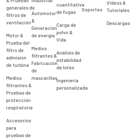
& Pruebas
Industrial
Vídeos &
cuantitativa
generales de
Soportes
Tutoriales
de fugas
Automotor
filtros de
&
ventilación
Descargas
Carga de
Generación
polvo &
Motor &
de energía
Vida
Prueba del
Medios
filtro de
Análisis de
filtrantes &
admisión
estabilidad
Fabricación
de turbina
de lotes
de
Medios
mascarillas
Ingeniería
filtrantes &
personalizada
Pruebas de
protección
respiratoria
Accesorios
para
pruebas de