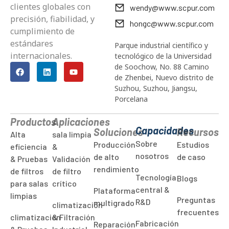
clientes globales con
wendy@www.scpur.com
precisión, fiabilidad, y
hongc@www.scpur.com
cumplimiento de
estándares
Parque industrial científico y
internacionales.
tecnológico de la Universidad
de Soochow, No. 88 Camino
de Zhenbei, Nuevo distrito de
Suzhou, Suzhou, Jiangsu,
Porcelana
Productos
Aplicaciones
Capacidades
Soluciones
Recursos
Alta
sala limpia
Sobre
Producción
Estudios
eficiencia
&
nosotros
de alto
de caso
& Pruebas
Validación
rendimiento
de filtros
de filtro
Tecnología
Blogs
para salas
crítico
central &
Plataforma
limpias
Preguntas
R&D
multigrado
climatización
frecuentes
climatización
& Filtración
Fabricación
Reparación