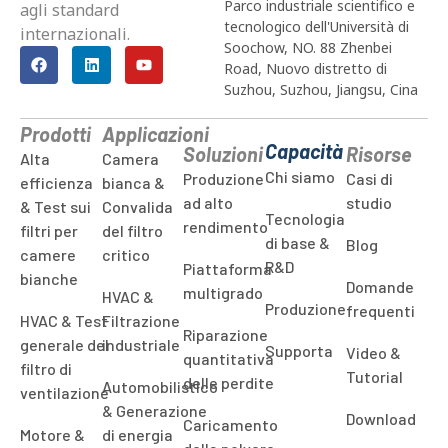
Parco industriale scientifico e
agli standard
tecnologico dell'Università di
internazionali.
Soochow, NO. 88 Zhenbei
Road, Nuovo distretto di
Suzhou, Suzhou, Jiangsu, Cina
Prodotti
Applicazioni
Capacità
Soluzioni
Risorse
Alta
Camera
Chi siamo
Produzione
Casi di
efficienza
bianca &
ad alto
studio
& Test sui
Convalida
Tecnologia
rendimento
filtri per
del filtro
di base &
Blog
camere
critico
R&D
Piattaforma
bianche
Domande
multigrado
HVAC &
Produzione
frequenti
HVAC & Test
Filtrazione
Riparazione
generale del
industriale
Supporta
Video &
quantitativa
filtro di
Tutorial
delle perdite
Automobilistico
ventilazione
& Generazione
Download
Caricamento
Motore &
di energia