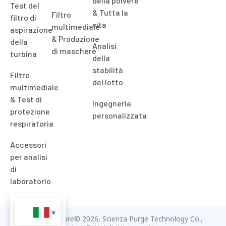
della polvere
Test del
& Tutta la
Filtro
filtro di
vita
multimediale
aspirazione
& Produzione
della
Analisi
di maschere
turbina
della
stabilità
Filtro
del lotto
multimediale
& Test di
Ingegneria
protezione
personalizzata
respiratoria
Accessori
per analisi
di
laboratorio
Diritto d'autore© 2026, Scienza Purge Technology Co.,